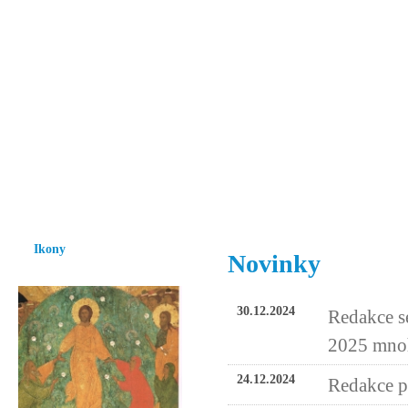
Vzrůst mravnosti a morálky je
nezbytnou podmínkou rozvoje
společnosti.
Úvod
Ikony
Hesychasmus
Umění
Knihovna
Hudba
Fot
Ikony
Novinky
30.12.2024
Redakce s
2025 mnoh
24.12.2024
Redakce př