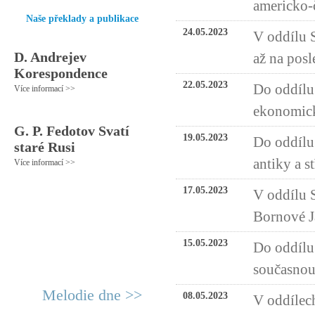
americko-
Naše překlady a publikace
24.05.2023
V oddílu 
D. Andrejev
až na pos
Korespondence
22.05.2023
Do oddílu 
Více informací >>
ekonomick
G. P. Fedotov Svatí
19.05.2023
Do oddílu
staré Rusi
antiky a s
Více informací >>
17.05.2023
V oddílu 
Bornové J
15.05.2023
Do oddílu 
současnou
Melodie dne >>
08.05.2023
V oddílech