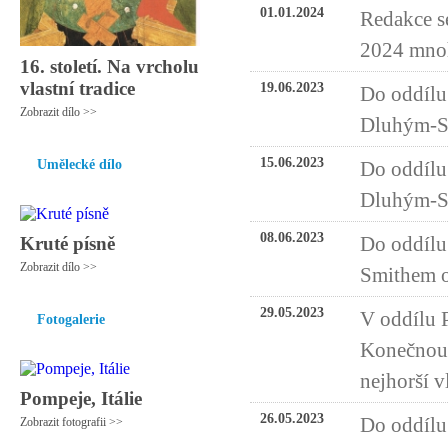
01.01.2024
Redakce s
2024 mnoh
16. století. Na vrcholu
vlastní tradice
19.06.2023
Do oddílu 
Zobrazit dílo >>
Dluhým-Sm
15.06.2023
Umělecké dílo
Do oddílu
Dluhým-Sm
08.06.2023
Do oddílu
Kruté písně
Zobrazit dílo >>
Smithem o 
29.05.2023
V oddílu 
Fotogalerie
Konečnou:
nejhorší v
Pompeje, Itálie
26.05.2023
Do oddílu 
Zobrazit fotografii >>