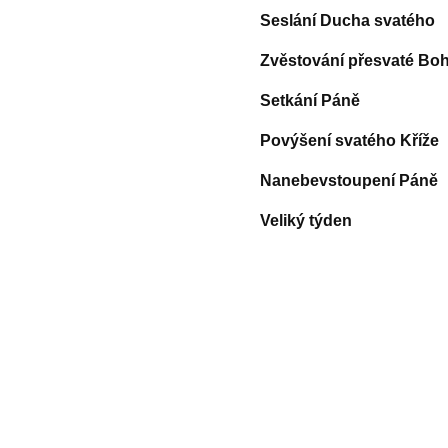
Seslání Ducha svatého
Zvěstování přesvaté Bo
Setkání Páně
Povýšení svatého Kříže
Nanebevstoupení Páně
Veliký týden
© 2011 Rodon.CZ
Hlavní stránka
|
Knihovna
|
Uměn
Všechna práva vyhrazena
Podmínky užití
|
Mapa stránek
|
Kont