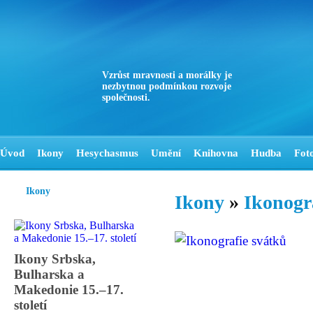
Vzrůst mravnosti a morálky je
nezbytnou podmínkou rozvoje
společnosti.
Úvod
Ikony
Hesychasmus
Umění
Knihovna
Hudba
Fot
Ikony
Ikony
»
Ikonogr
Ikony Srbska,
Bulharska a
Makedonie 15.–17.
století