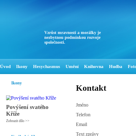
Vzrůst mravnosti a morálky je
nezbytnou podmínkou rozvoje
společnosti.
Úvod
Ikony
Hesychasmus
Umění
Knihovna
Hudba
Fot
Ikony
Kontakt
Jméno
Povýšení svatého
Kříže
Telefon
Zobrazit dílo >>
Email
Text zprávy