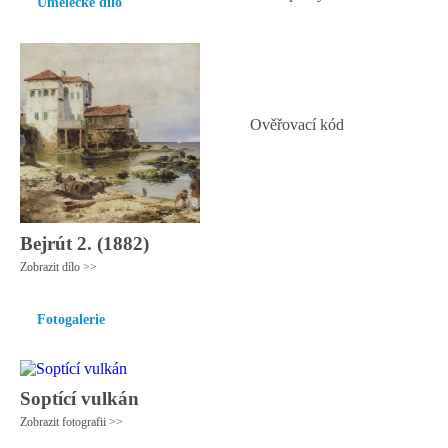
Umělecké dílo
Ověřovací kód
Bejrút 2. (1882)
Zobrazit dílo >>
Fotogalerie
Soptící vulkán
Zobrazit fotografii >>