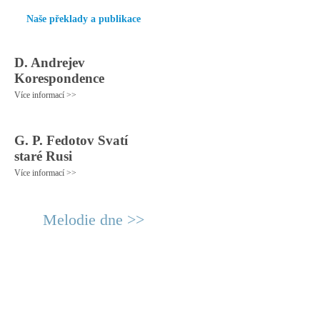
Naše překlady a publikace
D. Andrejev
Korespondence
Více informací >>
G. P. Fedotov Svatí
staré Rusi
Více informací >>
Melodie dne >>
© 2011 Rodon.CZ
Hlavní stránka
|
Knihovna
|
Uměn
Všechna práva vyhrazena
Podmínky užití
|
Mapa stránek
|
Kont