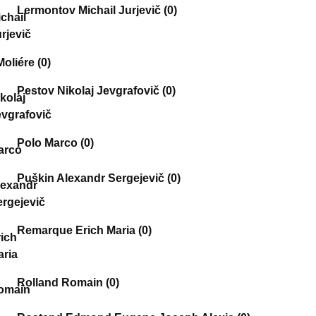
Lermontov Michail Jurjevič
(0)
Moliére
(0)
Pestov Nikolaj Jevgrafovič
(0)
Polo Marco
(0)
Puškin Alexandr Sergejevič
(0)
Remarque Erich Maria
(0)
Rolland Romain
(0)