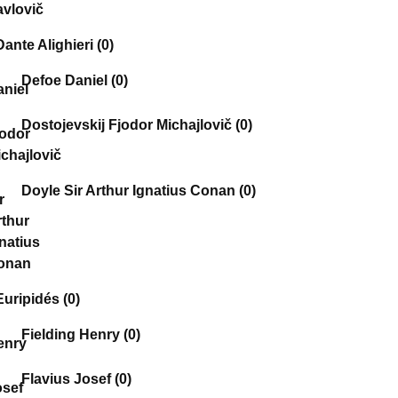
Dante Alighieri
(0)
Defoe Daniel
(0)
Dostojevskij Fjodor Michajlovič
(0)
Doyle Sir Arthur Ignatius Conan
(0)
Euripidés
(0)
Fielding Henry
(0)
Flavius Josef
(0)