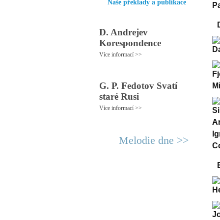
Naše překlady a publikace
D. Andrejev
Korespondence
Více informací >>
G. P. Fedotov Svatí
staré Rusi
Více informací >>
Melodie dne >>