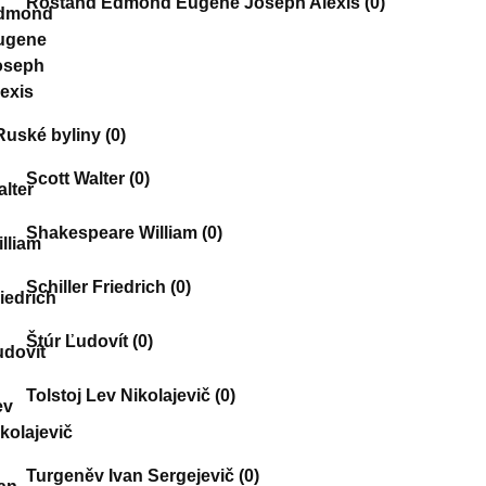
Rostand Edmond Eugene Joseph Alexis
(0)
Ruské byliny
(0)
Scott Walter
(0)
Shakespeare William
(0)
Schiller Friedrich
(0)
Štúr Ľudovít
(0)
Tolstoj Lev Nikolajevič
(0)
Turgeněv Ivan Sergejevič
(0)