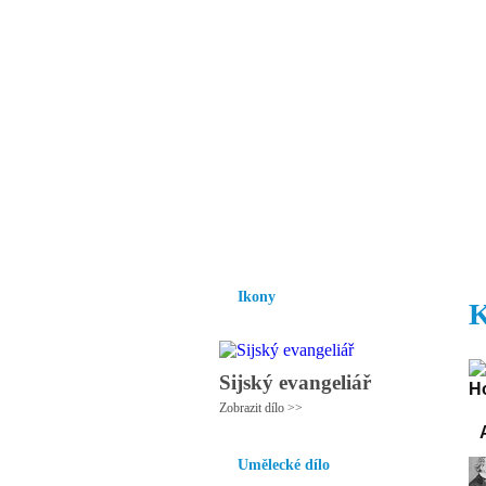
Vzrůst mravnosti a
nezbytnou podmínk
společnosti.
Úvod
Ikony
Hesychasmus
Umění
Ikony
K
Sijský evangeliář
Zobrazit dílo >>
Umělecké dílo