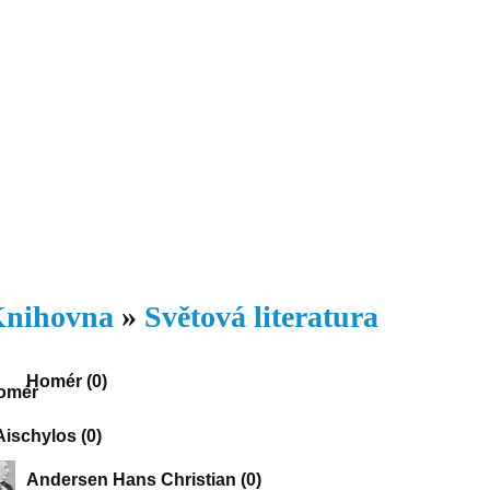
Daniil
 morálky je
ou rozvoje
Knihovna
Hudba
Fotogalerie
Videogalerie
Témata
Dop
nihovna
»
Světová literatura
Homér
(0)
Aischylos
(0)
Andersen Hans Christian
(0)