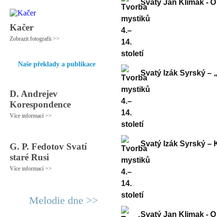
Svatý Jan Klimak - 
Kačer
Zobrazit fotografii >>
Naše překlady a publikace
Svatý Izák Syrský – 
D. Andrejev
Korespondence
Více informací >>
Svatý Izák Syrský –
G. P. Fedotov Svatí
staré Rusi
Více informací >>
Melodie dne >>
Svatý Jan Klimak - O