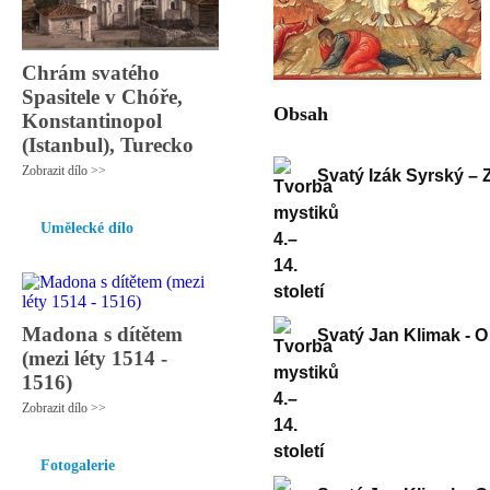
Chrám svatého
Spasitele v Chóře,
Obsah
Konstantinopol
(Istanbul), Turecko
Zobrazit dílo >>
Svatý Izák Syrský – 
Umělecké dílo
Madona s dítětem
Svatý Jan Klimak - O
(mezi léty 1514 -
1516)
Zobrazit dílo >>
Fotogalerie