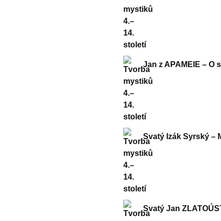
Jan z APAMEIE – O s
Svatý Izák Syrský – 
Svatý Jan ZLATOÚSTÝ