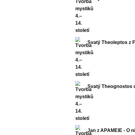
Svatý Theoleptos z Fi
Svatý Theognostos o
Jan z APAMEIE - O ni