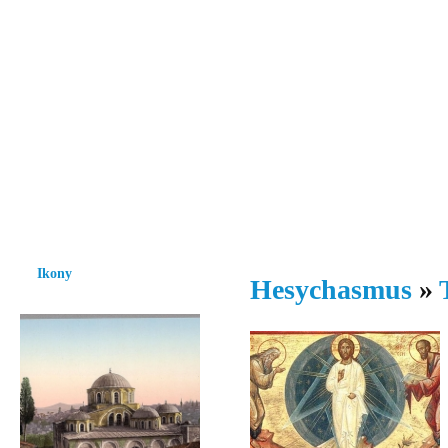
Vzrůst mravnosti a morálky je
nezbytnou podmínkou rozvoje
společnosti.
Úvod
Ikony
Hesychasmus
Umění
Knihovna
Hudba
Fot
Ikony
Hesychasmus
»