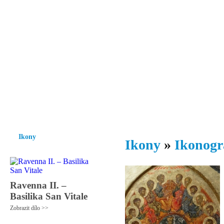
Vzrůst mravnosti a morálky je
nezbytnou podmínkou rozvoje
společnosti.
Úvod
Ikony
Hesychasmus
Umění
Knihovna
Hudba
Fot
Ikony
Ikony
»
Ikonogr
Ravenna II. –
Basilika San Vitale
Zobrazit dílo >>