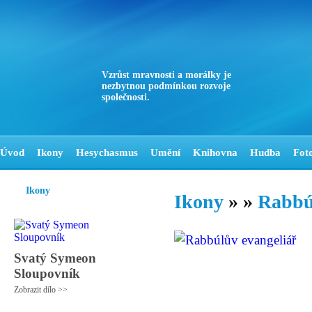
Vzrůst mravnosti a morálky je
nezbytnou podmínkou rozvoje
společnosti.
Úvod
Ikony
Hesychasmus
Umění
Knihovna
Hudba
Fot
Ikony
Ikony
»
»
Rabbú
Svatý Symeon
Sloupovník
Zobrazit dílo >>