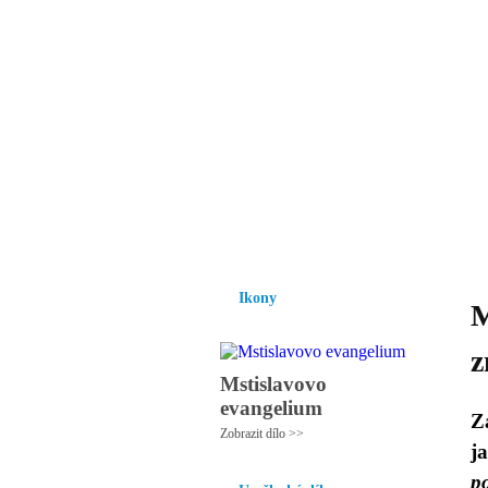
Vzrůst mravnosti a
nezbytnou podmínk
společnosti.
Úvod
Ikony
Hesychasmus
Umění
Ikony
M
z
Mstislavovo
evangelium
Z
Zobrazit dílo >>
ja
p