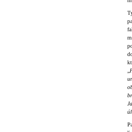
mi
T
p
f
mi
p
d
kt
„
u
o
br
J
úl
Pa