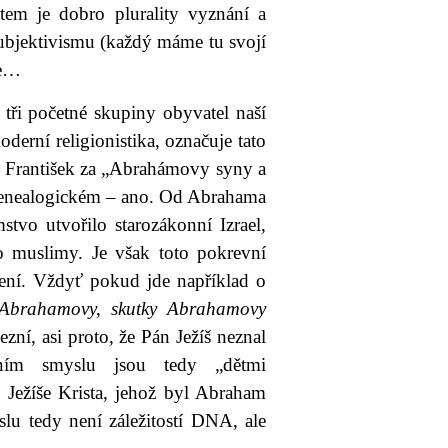
tem je dobro plurality vyznání a
 subjektivismu (každý máme tu svojí
je…
a tři početné skupiny obyvatel naší
derní religionistika, označuje tato
á František za „Abrahámovy syny a
ž genealogickém – ano. Od Abrahama
tvo utvořilo starozákonní Izrael,
lo muslimy. Je však toto pokrevní
ení. Vždyť pokud jde například o
ky Abrahamovy, skutky Abrahamovy
ní, asi proto, že Pán Ježíš neznal
ím smyslu jsou tedy „dětmi
 Ježíše Krista, jehož byl Abraham
lu tedy není záležitostí DNA, ale