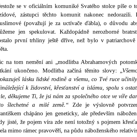
estože se v oficiálním komuniké Svatého stolce píše o to
ezídové, zástupci těchto komunit nakonec nedorazili. 
uslimové (považují je za uctívače ďábla), o důvodu abs
ůžeme jen spekulovat. Každopádně nerozborné bratr
ostalo první trhliny ještě dříve, než bylo v patriarchov
ěta.
ic na tom nemění ani „modlitba Abrahamových potomk
etkání ukončeno. Modlitba začíná těmito slovy: „
Všemo
rokazuješ lásku lidské rodině a všemu, co Tvé ruce učini
ináležející k židovství, křesťanství a islámu, spolu s ost
le, děkujeme Ti, že jsi nám za společného otce ve víře d
éto šlechetné a milé země.“
Zde je výslovně potvrzen
rantiškem chápáno jen geneticky, ale především nábožen
edy jisté, že pojem víra zde není totožný s pojmem křesť
cela mimo rámec pravověří, na půdu náboženského relativi