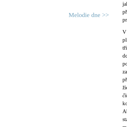
j
př
Melodie dne >>
p
V 
pl
t
dc
p
z
p
ži
č
k
A
s