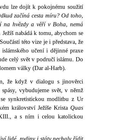
vdu lze dojít k pokojnému soužití
kud začíná cesta míru? Od toho,
edí na hvězdy a věří v Boha, nemá
n Ježíš nabádá k tomu, abychom se
oučástí této vize je i představa, že
c islámského učení i dějinné praxe
ude celý svět v područí islámu. Do
 domem války (Dar al-Harb).
ám, že když v dialogu s jinověrci
 spásy, vybudujeme svět, v němž
 se synkretistickou modlitbu z Ur
kém království Ježíše Krista
Quas
II., a s ním i celou katolickou
ví lidé, rodiny i státy nechaly řídit