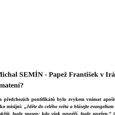
Daniil
 morálky je
ou rozvoje
Knihovna
Hudba
Fotogalerie
Videogalerie
Témata
Dop
ichal SEMÍN - Papež František v Irá
matení?
a předchozích pontifikátů bylo zvykem vnímat apošto
ko misijní: „
Jděte do celého světa a hlásejte evangelium
okřtít, bude spasen; kdo však neuvěří, bude zavržen.“
(