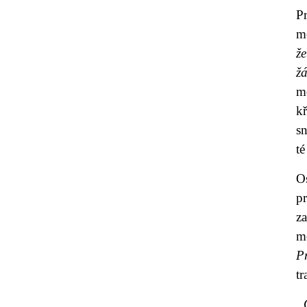
P
me
ž
ž
mo
k
s
té
O
p
z
m
P
tr
„Ó