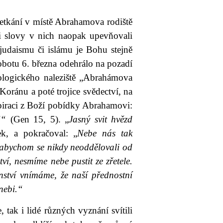
etkání v místě Abrahamova rodiště
i slovy v nich naopak upevňovali
judaismu či islámu je Bohu stejně
obotu 6. března odehrálo na pozadí
logického naleziště „Abrahámova
ránu a poté trojice svědectví, na
spiraci z Boží pobídky Abrahamovi:
!“
(Gen 15, 5). „
Jasný svit hvězd
ek, a pokračoval: „
Nebe nás tak
 abychom se nikdy neoddělovali od
í, nesmíme nebe pustit ze zřetele.
ství vnímáme, že naší přednostní
nebi.“
 tak i lidé různých vyznání svítili