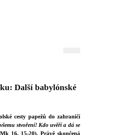
 Andrejev
Fond Daniila Andrejeva
oručujeme
Naše knihovna
ku: Další babylónské
lské cesty papežů do zahraničí
 všemu stvoření! Kdo uvěří a dá se
Mk 16, 15-20). Právě skončená