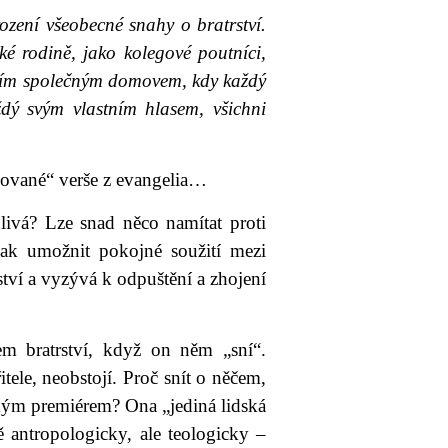
zení všeobecné snahy o bratrství.
é rodině, jako kolegové poutníci,
e naším společným domovem, kdy každý
aždý svým vlastním hlasem, všichni
rmované“ verše z evangelia…
livá? Lze snad něco namítat proti
jak umožnit pokojné soužití mezi
tví a vyzývá k odpuštění a zhojení
m bratrství, když on něm „sní“.
tele, neobstojí. Proč snít o něčem,
eským premiérem? Ona „jediná lidská
ě antropologicky, ale teologicky –