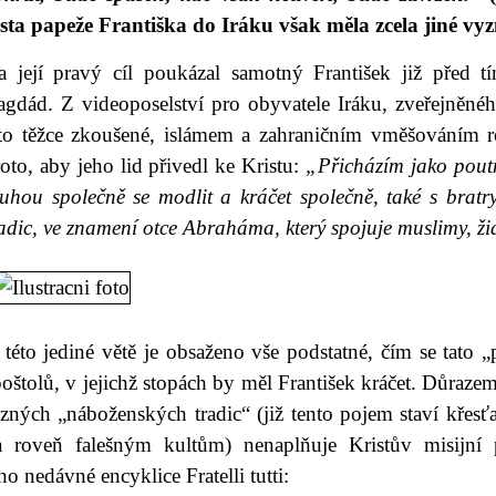
esta papeže Františka do Iráku však měla zcela jiné vyz
a její pravý cíl poukázal samotný František již před t
gdád. Z videoposelství pro obyvatele Iráku, zveřejněného
éto těžce zkoušené, islámem a zahraničním vměšováním r
oto, aby jeho lid přivedl ke Kristu:
„Přicházím jako poutn
ouhou společně se modlit a kráčet společně, také s bratr
adic, ve znamení otce Abraháma, který spojuje muslimy, žid
této jediné větě je obsaženo vše podstatné, čím se tato 
oštolů, v jejichž stopách by měl František kráčet. Důraze
ůzných „náboženských tradic“ (již tento pojem staví křes
a roveň falešným kultům) nenaplňuje Kristův misijní 
ho nedávné encyklice Fratelli tutti: