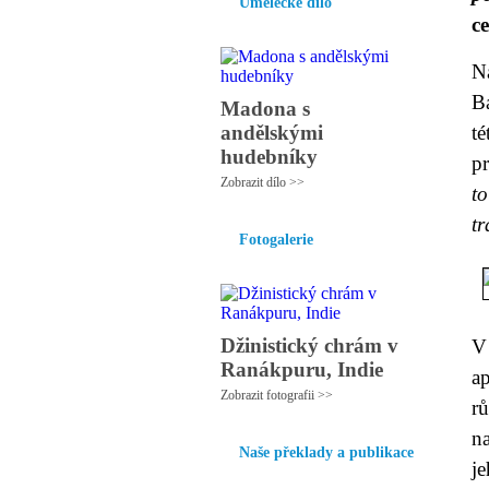
Umělecké dílo
c
N
Ba
Madona s
andělskými
t
hudebníky
pr
Zobrazit dílo >>
t
tr
Fotogalerie
Džinistický chrám v
V 
Ranákpuru, Indie
ap
Zobrazit fotografii >>
r
n
Naše překlady a publikace
je