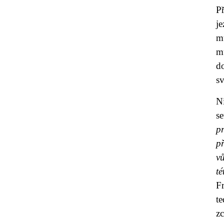
Př
j
m
m
d
sv
N
s
p
př
vů
t
F
t
z