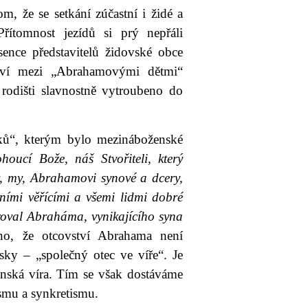
m, že se setkání zúčastní i židé a
Přítomnost jezídů si prý nepřáli
ence představitelů židovské obce
ství mezi „Abrahamovými dětmi“
ě rodišti slavnostně vytroubeno do
ů“, kterým bylo mezináboženské
houcí Bože, náš Stvořiteli, který
ly, my, Abrahamovi synové a dcery,
atními věřícími a všemi lidmi dobré
aroval Abraháma, vynikajícího syna
o, že otcovství Abrahama není
sky – „společný otec ve víře“. Je
anská víra. Tím se však dostáváme
smu a synkretismu.