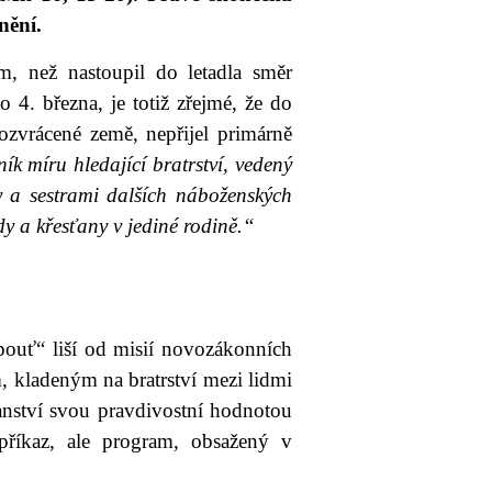
nění.
ím, než nastoupil do letadla směr
 4. března, je totiž zřejmé, že do
ozvrácené země, nepřijel primárně
ík míru hledající bratrství, vedený
y a sestrami dalších náboženských
y a křesťany v jediné rodině.“
„pouť“ liší od misií novozákonních
m, kladeným na bratrství mezi lidmi
ťanství svou pravdivostní hodnotou
příkaz, ale program, obsažený v