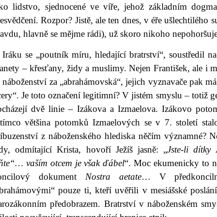
ako lidstvo, sjednocené ve víře, jehož základním dogma
esvědčení. Rozpor? Jistě, ale ten dnes, v éře ušlechtilého
ravdu, hlavně se mějme rádi), už skoro nikoho nepohoršu
Iráku se „poutník míru, hledající bratrství“, soustředil n
anety – křesťany, židy a muslimy. Nejen František, ale i mo
ři náboženství za „abrahámovská“, jejich vyznavače pak m
ery“. Je toto označení legitimní? V jistém smyslu – toti
ocházejí dvě linie – Izákova a Izmaelova. Izákovo potoms
atímco většina potomků Izmaelových se v 7. století sta
říbuzenství z náboženského hlediska něčím významné? N
dy, odmítající Krista, hovoří Ježíš jasně: „
Jste-li dít
iňte“… vaším otcem je však ďábel
“. Moc ekumenicky to nez
oncilový dokument
Nostra aetate
… V předkonciln
brahámovými“ pouze ti, kteří uvěřili v mesiášské poslání
tarozákonním předobrazem. Bratrství v náboženském smys