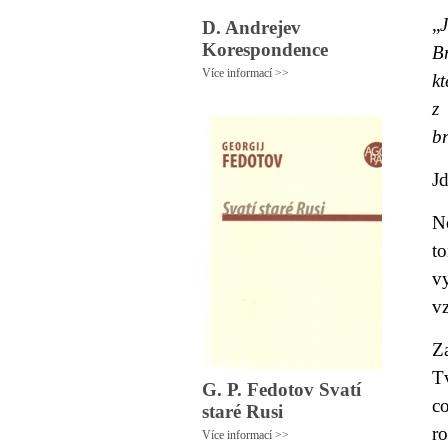
„
D. Andrejev
Korespondence
B
Více informací >>
kt
z
br
Jd
N
t
vy
v
Z
Tv
G. P. Fedotov Svatí
co
staré Rusi
r
Více informací >>