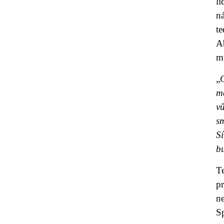
l
n
t
Ab
mu
„
mě
v
s
S
bu
T
p
n
S