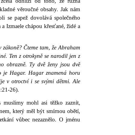
zcela odhlíží od toho, že různá
kladné věroučné obsahy. Jak nám
koli se papež dovolává společného
 a Izmaele chápou křesťané, židé a
e v zákoně? Čteme tam, že Abraham
é. Ten z otrokyně se narodil jen z
eno obrazně. Ty dvě ženy jsou dvě
; to je Hagar. Hagar znamená horu
e v otroctví i se svými dětmi. Ale
:21-26).
 muslimy mohl asi těžko zaznít,
em, který měl být smírnou obětí,
setkání vůbec nezaznělo. O jménu