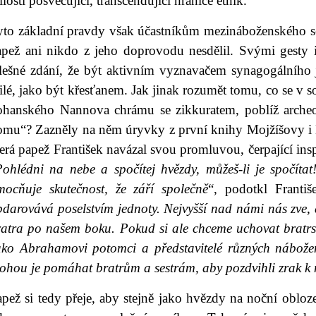
losti posvěcující, transcendující hranice etnik.
yto základní pravdy však účastníkům mezináboženského s
apež ani nikdo z jeho doprovodu nesdělil. Svými gesty 
alešné zdání, že být aktivním vyznavačem synagogálního 
lé, jako být křesťanem. Jak jinak rozumět tomu, co se v s
ohanského Nannova chrámu se zikkuratem, poblíž archeo
omu“? Zazněly na něm úryvky z první knihy Mojžíšovy i Ko
erá papež František navázal svou promluvou, čerpající in
Pohlédni na nebe a spočítej hvězdy, můžeš-li je spočítat
mocňuje skutečnost, že září společně
“, podotkl Františ
bdarovává poselstvím jednoty. Nejvyšší nad námi nás zve,
atra po našem boku. Pokud si ale chceme uchovat bratrstv
ako Abrahamovi potomci a představitelé různých nábožen
ohou je pomáhat bratrům a sestrám, aby pozdvihli zrak k 
pež si tedy přeje, aby stejně jako hvězdy na noční obloze,