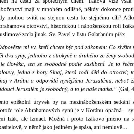
idem na cestu za společným cílem. Taková vize však 
áboženství mají v mnohém odlišné, někdy dokonce proti
edy mohou svítit na stejnou cestu ke stejnému cíli? Ač
rahamova otcovství, historickou i náboženskou roli Izáka
slimové zcela jinak. Sv. Pavel v listu Galaťanům píše:
Odpovězte mi vy, kteří chcete být pod zákonem: Co slyšít
l dva syny, jednoho z otrokyně a druhého ze ženy svobodn
ůle člověka, ten ze svobodné podle zaslíbení. Je to řeč
mlouvy, jedna z hory Sinaj, která rodí děti do otroctví
ínaj v Arábii a odpovídá nynějšímu Jeruzalému, neboť žij
doucí Jeruzalém je svobodný, a to je naše matka.“
(Gal, 4
ento epištolní úryvek by na mezináboženském setkání s
rotože role Abrahamových synů je v Koránu opačná – syn
ení Izák, ale Izmael. Možná i proto Izákovo jméno na 
pasitelově, v němž jako jediném je spása, ani nemluvě…