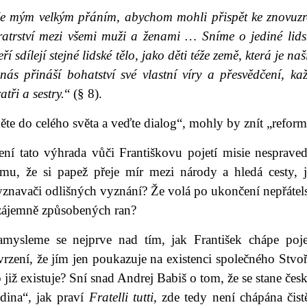
Je mým velkým přáním, abychom mohli přispět ke znovuzro
ratrství mezi všemi muži a ženami … Sníme o jediné lidsk
eří sdílejí stejné lidské tělo, jako děti téže země, která j
 nás přináší bohatství své vlastní víry a přesvědčení, k
atři a sestry.
“ (§ 8).
ěte do celého světa a veďte dialog“, mohly by znít „refo
ení tato výhrada vůči Františkovu pojetí misie nespraved
omu, že si papež přeje mír mezi národy a hledá cesty, 
znavači odlišných vyznání? Že volá po ukončení nepřátels
zájemně způsobených ran?
amysleme se nejprve nad tím, jak František chápe poje
rzení, že jím jen poukazuje na existenci společného Stvoři
 již existuje? Sní snad Andrej Babiš o tom, že se stane č
odina“, jak praví
Fratelli tutti
, zde tedy není chápána čist