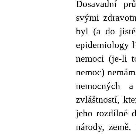
Dosavadní prů
svými zdravotn
byl (a do jist
epidemiology lí
nemoci (je-li 
nemoc) nemáme 
nemocných a 
zvláštností, k
jeho rozdílné 
národy, země.