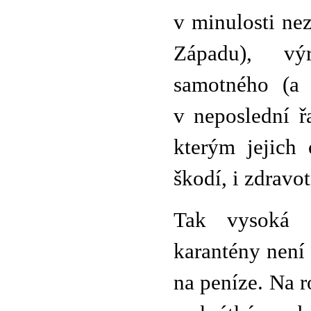
v minulosti ne
Západu), vý
samotného (a 
v neposlední ř
kterým jejich 
škodí, i zdravot
Tak vysoká c
karantény není 
na peníze. Na 