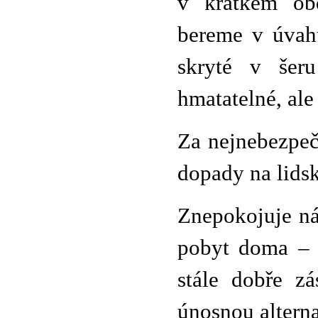
v krátkém ob
bereme v úvahu
skryté v šeru
hmatatelné, ale
Za nejnebezpeč
dopady na lids
Znepokojuje nás
pobyt doma – z
stále dobře z
únosnou alterna