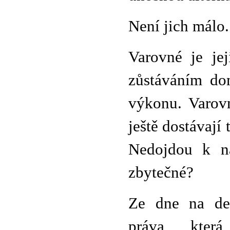
Není jich málo.
Varovné je jej
zůstáváním do
výkonu. Varovn
ještě dostávají
Nedojdou k ná
zbytečné?
Ze dne na de
práva, kte