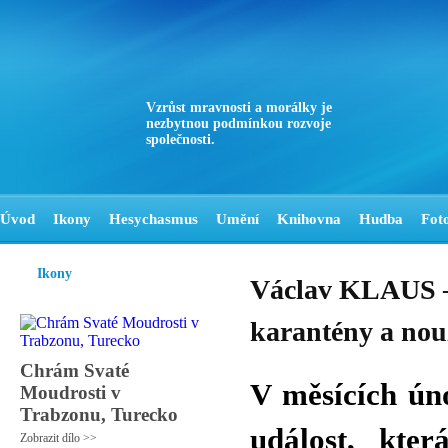
Vzrůst mravnosti a morálky je
nezbytnou podmínkou rozvoje
společnosti.
Úvod
Ikony
Hesychasmus
Umění
Knihovna
Hudba
Fot
Ikony
Václav KLAUS – 
karantény a nou
Chrám Svaté
V měsících ún
Moudrosti v
Trabzonu, Turecko
událost, kte
Zobrazit dílo >>