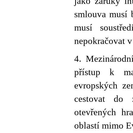
jako záruky in
smlouva musí b
musí soustřed
nepokračovat v
4. Mezinárodní
přístup k m
evropských ze
cestovat do z
otevřených hr
oblastí mimo E