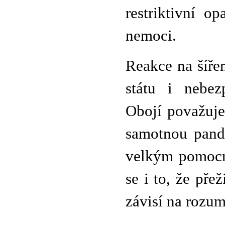
restriktivní o
nemoci.
Reakce na šíře
státu i nebez
Obojí považuje
samotnou pande
velkým pomocní
se i to, že pře
závisí na rozu