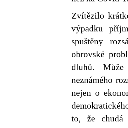
Zvítězilo krát
výpadku příjm
spuštěny rozs
obrovské probl
dluhů. Může 
neznámého roz
nejen o ekonom
demokratického
to, že chudá