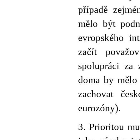
případě zejmé
mělo být podm
evropského in
začít považov
spolupráci za
doma by mělo b
zachovat česk
eurozóny).
3. Prioritou m