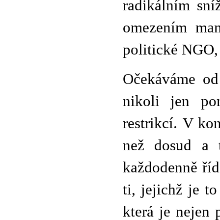
radikálním sní
omezením mand
politické NGO, 
Očekáváme od 
nikoli jen po
restrikcí. V ko
než dosud a t
každodenně řídi
ti, jejichž je 
která je nejen