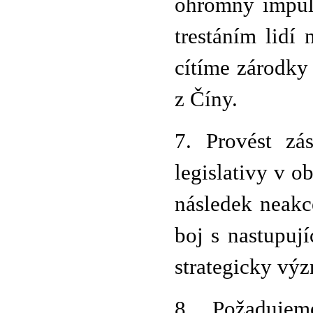
ohromný impul
trestáním lidí
cítíme zárodky
z Číny.
7. Provést zá
legislativy v o
následek neakc
boj s nastupuj
strategicky vý
8. Požaduje