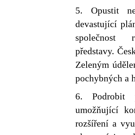
5. Opustit n
devastující pl
společnost r
představy. Česk
Zeleným údělem
pochybných a h
6. Podrobit p
umožňující kon
rozšíření a vy