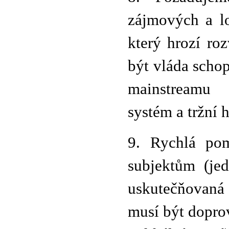
zájmových a lo
který hrozí ro
být vláda scho
mainstreamu 
systém a tržní 
9. Rychlá po
subjektům (je
uskutečňovaná 
musí být dopro