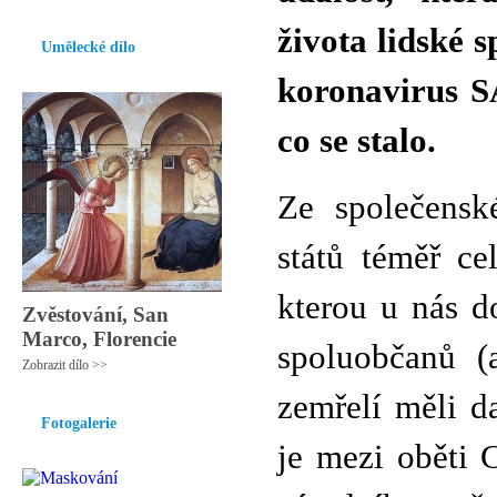
života lidské s
Umělecké dílo
koronavirus S
co se stalo.
Ze společensk
států téměř ce
kterou u nás 
Zvěstování, San
Marco, Florencie
spoluobčanů (
Zobrazit dílo >>
zemřelí měli d
Fotogalerie
je mezi oběti 