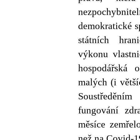
nezpochybni
demokratické s
státních hra
výkonu vlastni
hospodářská o
malých (i větš
Soustředěním
fungování zdra
měsíce zemřelo
než na Covid-1