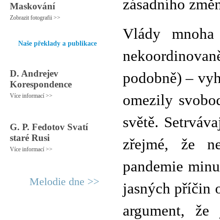
zásadního změn
Maskování
Zobrazit fotografii >>
Vlády mnoha 
Naše překlady a publikace
nekoordinovaně
D. Andrejev
podobně) – vyh
Korespondence
omezily svobod
Více informací >>
světě. Setrváva
G. P. Fedotov Svatí
staré Rusi
zřejmé, že n
Více informací >>
pandemie minul
Melodie dne >>
jasných příčin
argument, že 