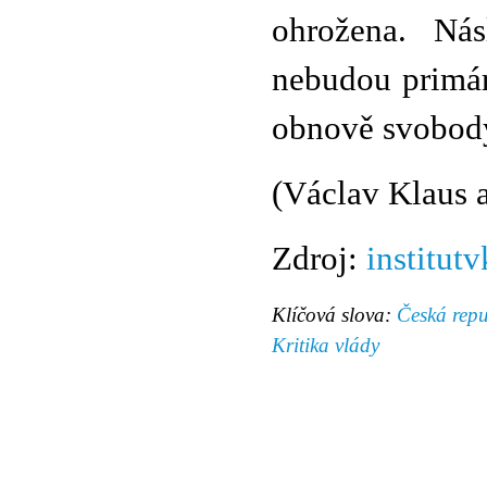
ohrožena. Nás
nebudou primár
obnově svobody
(Václav Klaus a
Zdroj:
institutv
Klíčová slova:
Česká repu
Kritika vlády
© 2011 Rodon.CZ
Hlavní stránka
|
Knihovna
|
Uměn