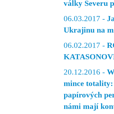
války Severu p
06.03.2017 -
Ja
Ukrajinu na mí
06.02.2017 -
R
KATASONOVEM 
20.12.2016 -
W
mince totality
papírových pen
námi mají kont