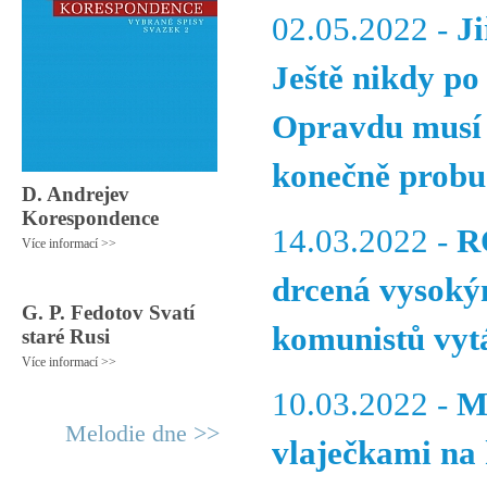
02.05.2022 -
J
Ještě nikdy po
Opravdu musí p
konečně probu
D. Andrejev
Korespondence
14.03.2022 -
R
Více informací >>
drcená vysoký
G. P. Fedotov Svatí
komunistů vytá
staré Rusi
Více informací >>
10.03.2022 -
M
Melodie dne >>
vlaječkami na 