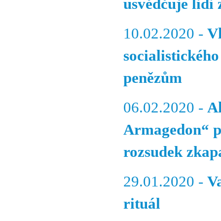
usvědčuje lidi 
10.02.2020 -
V
socialistickéh
penězům
06.02.2020 -
A
Armagedon“ pr
rozsudek zkap
29.01.2020 -
V
rituál