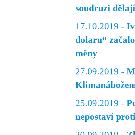
soudruzi dělaj
17.10.2019 -
I
dolaru“ začalo
měny
27.09.2019 -
M
Klimanábožens
25.09.2019 -
P
nepostaví prot
20.09.2019 -
Z