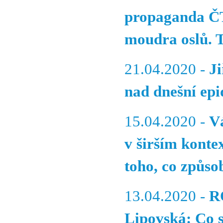
propaganda ČT,
moudra oslů. 
21.04.2020 -
J
nad dnešní epi
15.04.2020 -
V
v širším kontex
toho, co způsob
13.04.2020 -
R
Lipovská: Co s