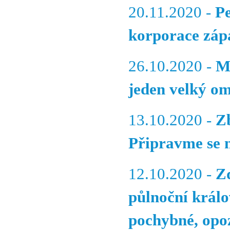
20.11.2020 -
P
korporace zápa
26.10.2020 -
M
jeden velký o
13.10.2020 -
Z
Připravme se n
12.10.2020 -
Z
půlnoční králo
pochybné, opoz