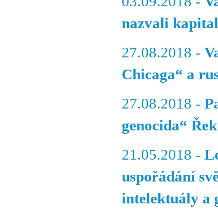
03.09.2018 -
V
nazvali kapit
27.08.2018 -
V
Chicaga“ a ru
27.08.2018 -
P
genocida“ Řek
21.05.2018 -
L
uspořádání svě
intelektuály a 