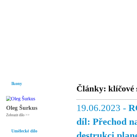
Vzrůst mravnosti a morálky je
nezbytnou podmínkou rozvoje
společnosti.
Úvod
Ikony
Hesychasmus
Umění
Knihovna
Hudba
Fot
Ikony
Články: klíčové
19.06.2023 -
R
Oleg Šurkus
Zobrazit dílo >>
díl: Přechod n
Umělecké dílo
destrukci plan