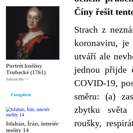
Číny řešit ten
Strach z nezn
koronaviru, je
utváří ale nev
Portrét kněžny
jednou přijde 
Trubecké (1761)
Zobrazit dílo >>
COVID-19, pos
směru: (a) za
Fotogalerie
zbytku světa 
roušky, respirá
Isfahán, Írán, interiér
mešity 14