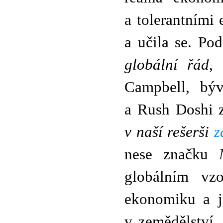
a tolerantními 
a učila se. Po
globální řád
,
Campbell, býv
a Rush Doshi z
v naší rešerši
z
nese značku
globálním vz
ekonomiku a j
v zemědělství,