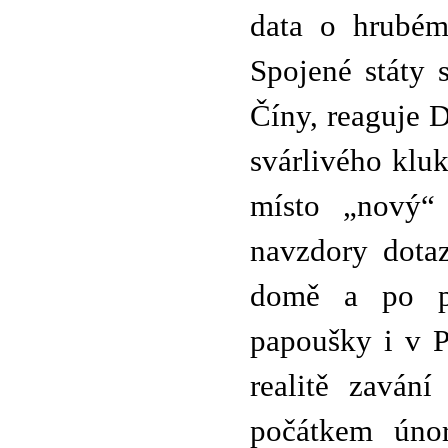
data o hrubém
Spojené státy 
Číny, reaguje 
svárlivého kluk
místo „nový“
navzdory dota
domě a po pr
papoušky i v P
realitě zaván
počátkem únor