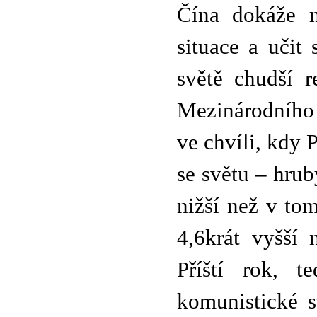
Čína dokáže m
situace a učit
světě chudší r
Mezinárodního
ve chvíli, kdy 
se světu – hru
nižší než v to
4,6krát vyšší 
Příští rok, t
komunistické s