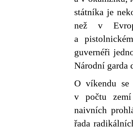
státníka je nek
než v Evro
a pistolnickém
guvernéři jedn
Národní garda d
O víkendu se 
v počtu zemí
naivních prohl
řada radikálníc