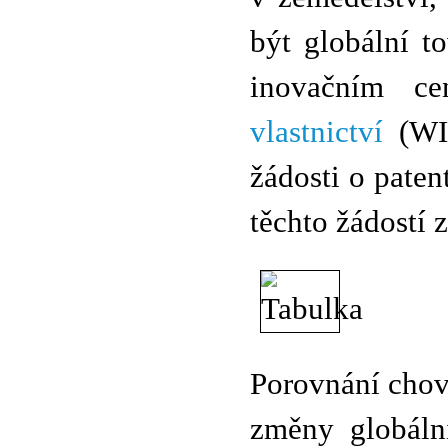
být globální t
inovačním c
vlastnictví
(WIP
žádosti o paten
těchto žádostí z
Porovnání cho
změny globální