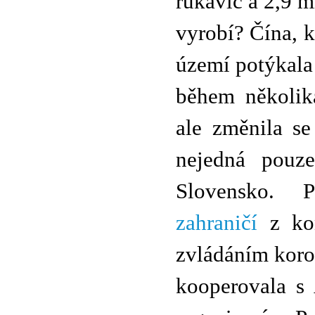
rukavic a 2,9 m
vyrobí? Čína, 
území potýkala
během několika
ale změnila se
nejedná pouze
Slovensko.
zahraničí
z kon
zvládáním koro
kooperovala s 