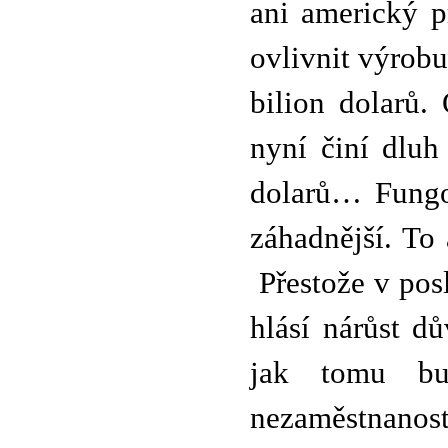
ani americký p
ovlivnit výrob
bilion dolarů.
nyní činí dluh
dolarů… Fungov
záhadnější. To 
Přestože v pos
hlásí nárůst d
jak tomu bu
nezaměstnanost