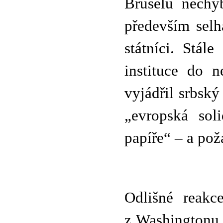
Bruselu nechyb
především selha
státníci. Stál
instituce do 
vyjádřil srbský
„evropská sol
papíře“ – a po
Odlišné reakc
z Washingtonu,