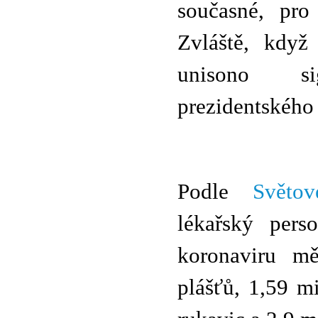
současné, pro 
Zvláště, když
unisono si
prezidentského
Podle
Světov
lékařský pers
koronaviru m
plášťů, 1,59 m