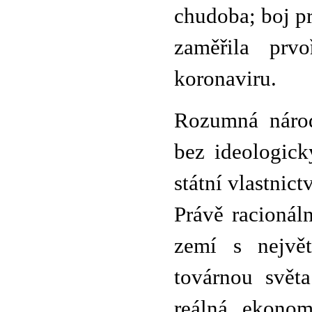
chudoba; boj pr
zaměřila prv
koronaviru.
Rozumná národ
bez ideologick
státní vlastnic
Právě racionál
zemí s největ
továrnou svět
reálná ekonom