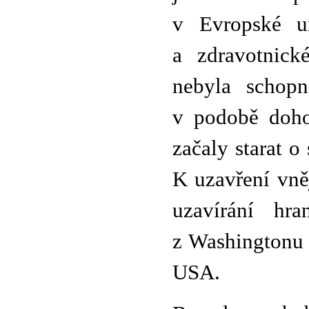
v Evropské un
a zdravotnick
nebyla schopn
v podobě doho
začaly starat o
K uzavření vně
uzavírání hr
z Washingtonu 
USA.