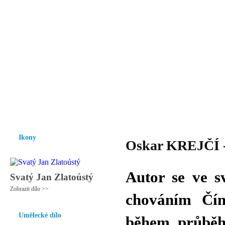
Vzrůst mravnosti a morálky je
nezbytnou podmínkou rozvoje
společnosti.
Úvod
Ikony
Hesychasmus
Umění
Knihovna
Hudba
Fot
Ikony
Oskar KREJČÍ -
Autor se ve s
Svatý Jan Zlatoústý
Zobrazit dílo >>
chováním Čín
Umělecké dílo
během průběh