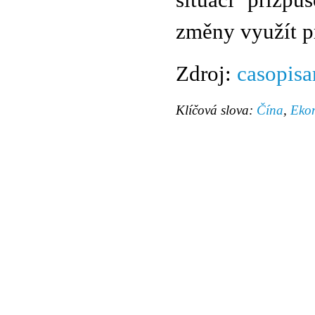
situaci přizpů
změny využít pr
Zdroj:
casopisa
Klíčová slova:
Čína
,
Eko
© 2011 Rodon.CZ
Hlavní stránka
|
Knihovna
|
Uměn
Všechna práva vyhrazena
Podmínky užití
|
Mapa stránek
|
Kont