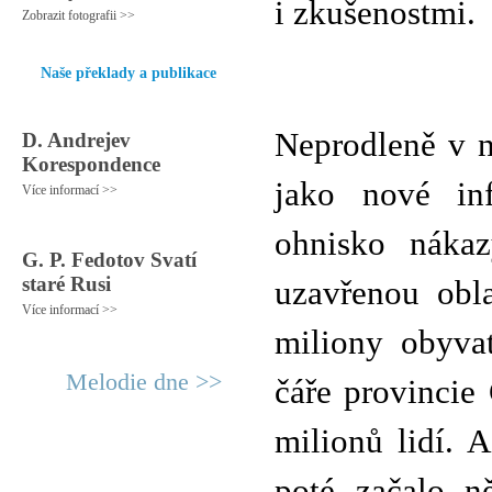
i zkušenostmi.
Zobrazit fotografii >>
Naše překlady a publikace
Neprodleně v n
D. Andrejev
Korespondence
jako nové inf
Více informací >>
ohnisko nákaz
G. P. Fedotov Svatí
staré Rusi
uzavřenou obl
Více informací >>
miliony obyvat
Melodie dne >>
čáře provincie
milionů lidí. 
poté začalo ně