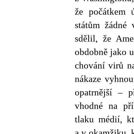
že počátkem ú
státům žádné 
sdělil, že Ame
obdobně jako u
chování virů n
nákaze vyhnout
opatrnější – 
vhodné na pří
tlaku médií, k
a v okamžiku, 