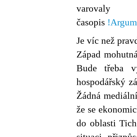
varoval
časopis
!Argum
Je víc než prav
Západ mohutná 
Bude třeba v
hospodářský zá
Žádná mediální
že se ekonomick
do oblasti Tic