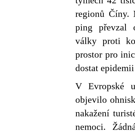
týmech 42 tisí
regionů Číny. 
ping převzal 
války proti ko
prostor pro ini
dostat epidemii
V Evropské un
objevilo ohnisk
nakažení turis
nemoci. Žádná