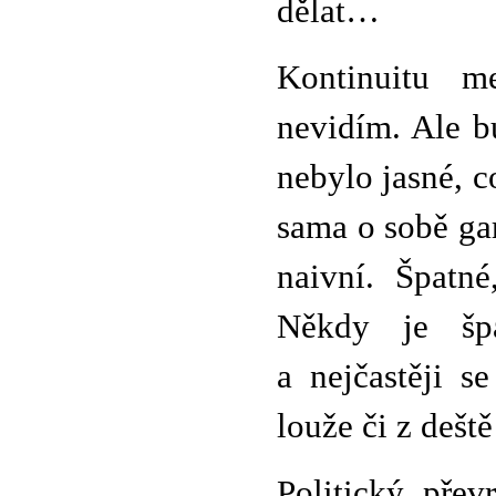
dělat…
Kontinuitu m
nevidím. Ale b
nebylo jasné, c
sama o sobě gar
naivní. Špatn
Někdy je špat
a nejčastěji s
louže či z dešt
Politický přev