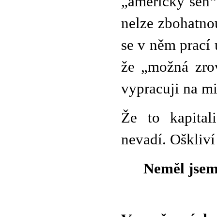
„americký sen“
nelze zbohatno
se v něm prací u
že „možná zrov
vypracuji na mi
Že to kapital
nevadí. Oškliví 
Neměl jsem 