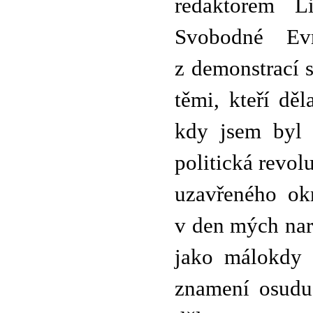
redaktorem L
Svobodné Ev
z demonstrací 
těmi, kteří děl
kdy jsem byl z
politická revo
uzavřeného okr
v den mých nar
jako málokdy v
znamení osudu,