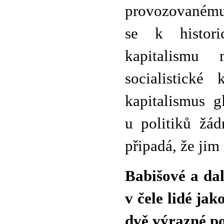
provozovanému 
se k histor
kapitalismu
socialistické
kapitalismus g
u politiků žá
připadá, že ji
Babišové a dal
v čele lidé ja
dvě výrazné po