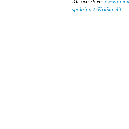
Klíčová slova:
Česká repu
společnost
,
Kritika elit
© 2011 Rodon.CZ
Hlavní stránka
|
Knihovna
|
Uměn
Všechna práva vyhrazena
Podmínky užití
|
Mapa stránek
|
Kont