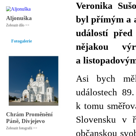
Veronika Sušo
byl přímým a 
Aljonuška
Zobrazit dílo >>
událostí před 
Fotogalerie
nějakou vý
a listopadovým
Asi bych měl
událostech 89.
k tomu směřova
Chrám Proměnění
Slovensku v ř
Páně, Divjejevo
Zobrazit fotografii >>
občanskou svob