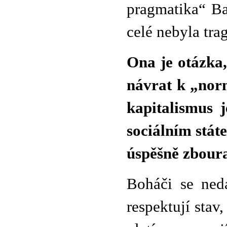
pragmatika“ Ba
celé nebyla tr
Ona je otázka,
návrat k „nor
kapitalismus 
sociálním stát
úspěšně zboura
Boháči se nedá
respektují stav,