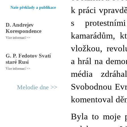
Naše překlady a publikace
k práci vpravd
s protestní
D. Andrejev
Korespondence
kamarádům, kte
Více informací >>
vložkou, revol
G. P. Fedotov Svatí
a hrál na demon
staré Rusi
Více informací >>
média zdráha
Svobodnou Evro
Melodie dne >>
komentoval dění
Byla to moje p