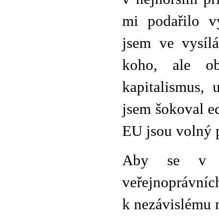
mi podařilo v
jsem ve vysíl
koho, ale obj
kapitalismus,
jsem šokoval ed
EU jsou volný p
Aby se v m
veřejnoprávn
k nezávislému my