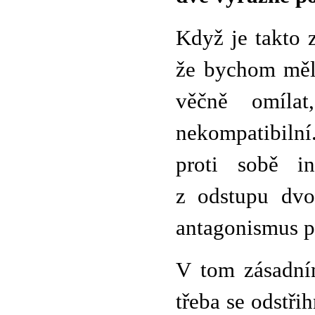
Když je takto 
že bychom měli
věčně omílat,
nekompatibiln
proti sobě in
z odstupu dvou
antagonismus p
V tom zásadním
třeba se odstři