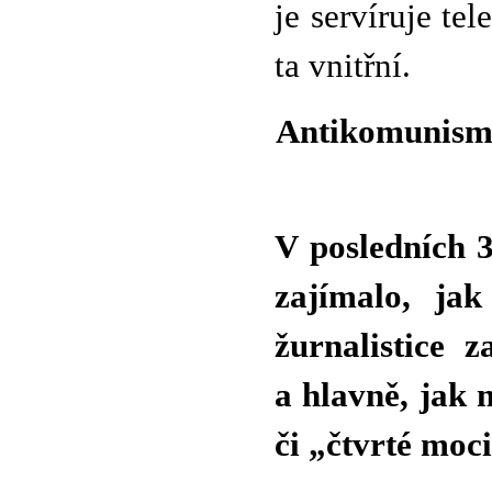
je servíruje te
ta vnitřní.
Antikomunismus
V posledních 3
zajímalo, ja
žurnalistice 
a hlavně, jak 
či „čtvrté moc