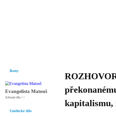
Vzrůst mravnosti a morálky je
nezbytnou podmínkou rozvoje
společnosti.
Úvod
Ikony
Hesychasmus
Umění
Knihovna
Hudba
Fot
Ikony
ROZHOVOR - P
překonanému
Evangelista Matouš
Zobrazit dílo >>
kapitalismu,
Umělecké dílo