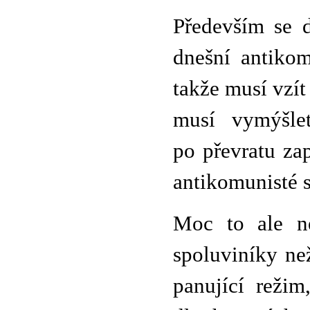
Především se d
dnešní antikom
takže musí vzít
musí vymýšlet
po převratu zap
antikomunisté s
Moc to ale ne
spoluviníky ne
panující reži