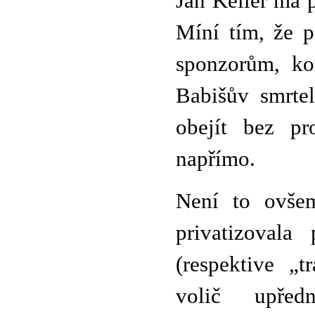
Jan Keller má p
Míní tím, že p
sponzorům, ko
Babišův smrte
obejít bez pr
napřímo.
Není to ovšem
privatizovala
(respektive „t
volič upředn