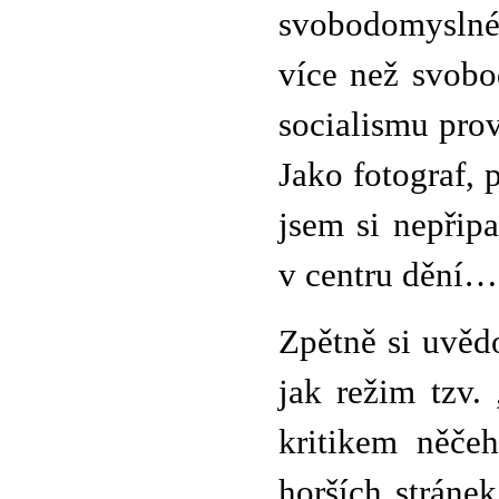
svobodomyslné 
více než svobo
socialismu prov
Jako fotograf, 
jsem si nepřipa
v centru dění…
Zpětně si uvěd
jak režim tzv.
kritikem něče
horších stráne