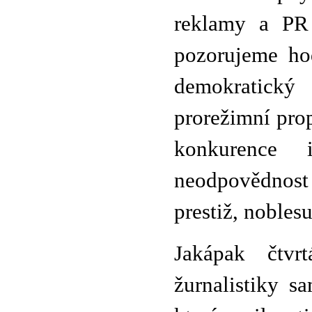
reklamy a PR
pozorujeme hod
demokratický
prorežimní pro
konkurence i
neodpovědnost 
prestiž, noble
Jakápak čtvr
žurnalistiky s