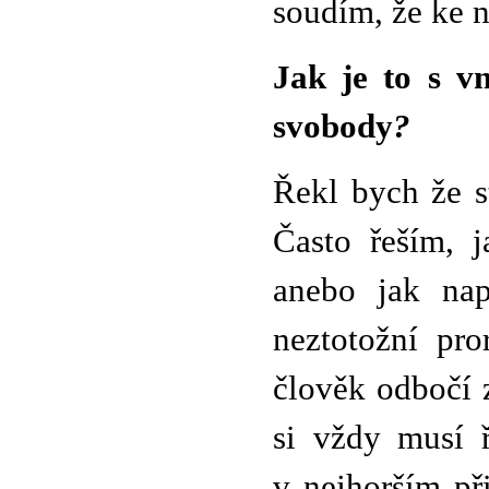
soudím, že ke na
Jak je to s v
svobody
?
Řekl bych že s
Často řeším, j
anebo jak nap
neztotožní pro
člověk odbočí 
si vždy musí ř
v nejhorším př