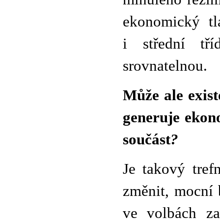
ekonomický tl
i střední tř
srovnatelnou.
Může ale exist
generuje ekono
součást
?
Je takový tre
změnit, mocní 
ve volbách za