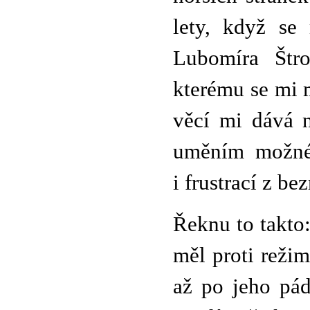
lety, když se
Lubomíra Štro
kterému se mi m
věcí mi dává n
uměním možnéh
i frustrací z b
Řeknu to takto:
měl proti reži
až po jeho pá