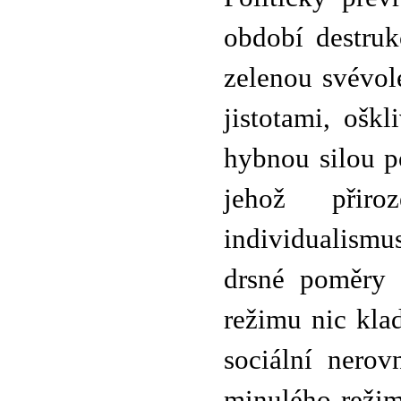
období destru
zelenou svévole
jistotami, oškl
hybnou silou p
jehož přiro
individualismu
drsné poměry a
režimu nic kla
sociální nero
minulého režim