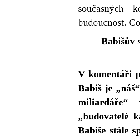
současných 
budoucnost. Což
Babišův s
V komentáři p
Babiš je „náš
miliardáře“
„budovatelé k
Babiše stále s