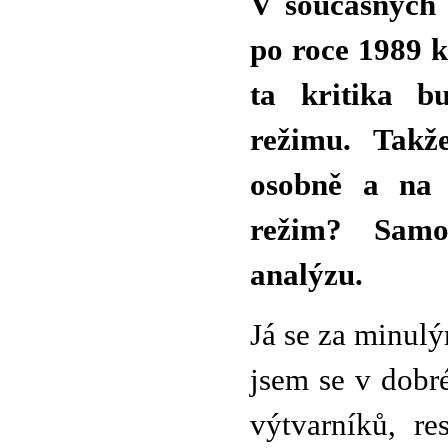
V současných 
po roce 1989 kr
ta kritika b
režimu. Takž
osobně a na 
režim? Samo
analýzu.
Já se za minul
jsem se v dobré
výtvarníků, re