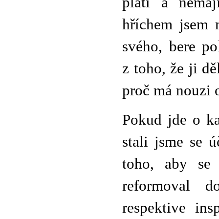
platí a nemaj
hříchem jsem m
svého, bere po
z toho, že ji d
proč má nouzi o
Pokud jde o ka
stali jsme se 
toho, aby se 
reformoval 
respektive ins