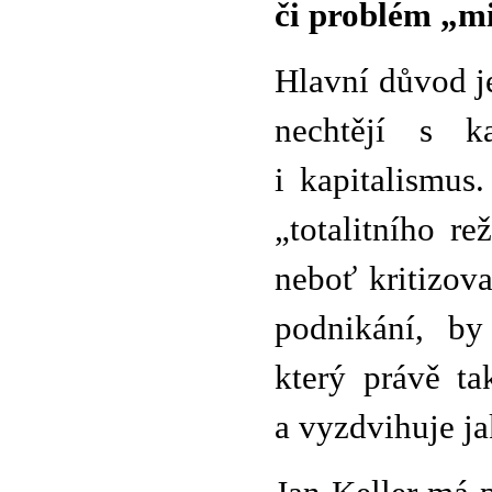
či problém „m
Hlavní důvod j
nechtějí s k
i kapitalismus
„totalitního r
neboť kritizov
podnikání, by
který právě tak
a vyzdvihuje j