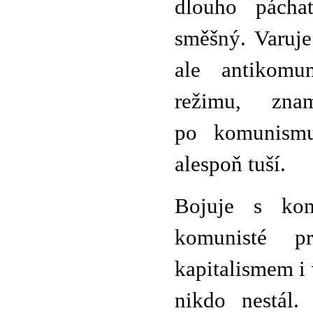
dlouho pácha
směšný. Varuje
ale antikomun
režimu, zna
po komunismu
alespoň tuší.
Bojuje s kom
komunisté pr
kapitalismem i 
nikdo nestál.