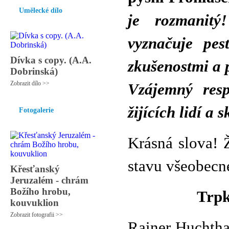
Umělecké dílo
je rozmanitý
vyznačuje pes
Dívka s copy. (A.A.
zkušenostmi a 
Dobrinská)
Zobrazit dílo >>
Vzájemný resp
žijících lidí a 
Fotogalerie
Krásná slova! 
stavu všeobecné
Křesťanský
Jeruzalém - chrám
Božího hrobu,
Trpk
kouvuklion
Zobrazit fotografii >>
Rainer Huchthau