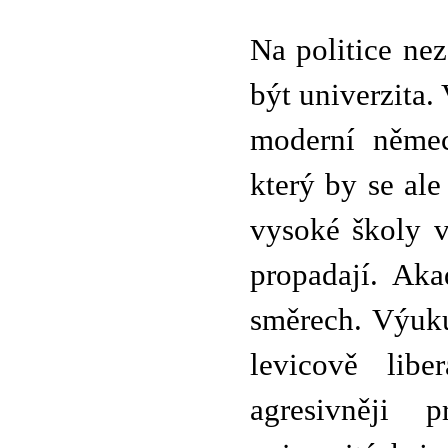
Na politice ne
být univerzita
moderní němec
který by se al
vysoké školy v
propadají. Ak
směrech. Výuku
levicově libe
agresivněji