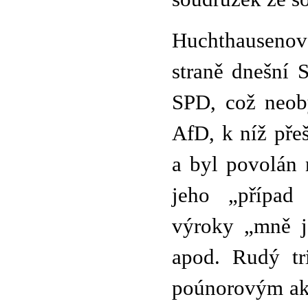
Huchthausenovo
straně dnešní 
SPD, což neoby
AfD, k níž pře
a byl povolán 
jeho „případ 
výroky „mně je
apod. Rudý tr
poúnorovým ak