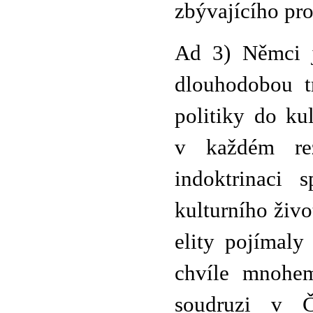
zbývajícího pr
Ad 3) Němci j
dlouhodobou tr
politiky do ku
v každém re
indoktrinaci 
kulturního živo
elity pojímaly
chvíle mnohem
soudruzi v Č