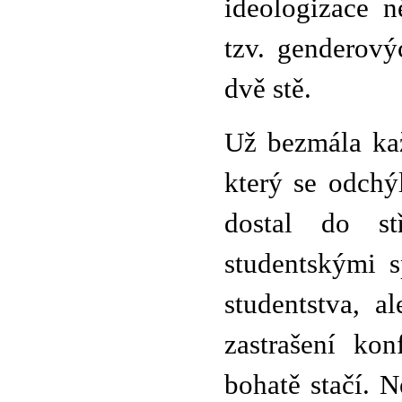
ideologizace n
tzv. genderový
dvě stě.
Už bezmála ka
který se odchýl
dostal do st
studentskými s
studentstva, a
zastrašení kon
bohatě stačí. 