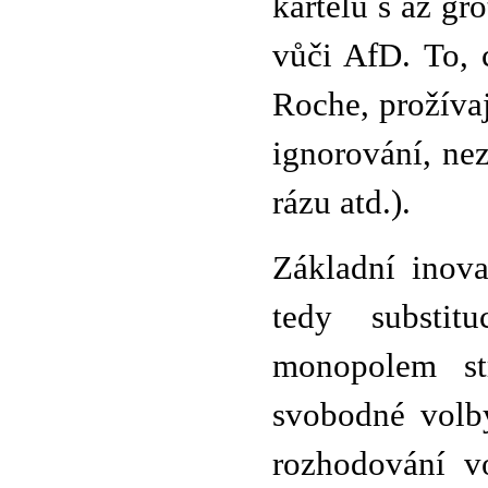
kartelu s až gr
vůči AfD. To, 
Roche, prožívaj
ignorování, nez
rázu atd.).
Základní inov
tedy substi
monopolem str
svobodné volb
rozhodování v