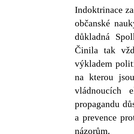
Indoktrinace za
občanské nauk
důkladná Spolk
Činila tak vž
výkladem polit
na kterou jso
vládnoucích 
propagandu důs
a prevence pro
názorům.