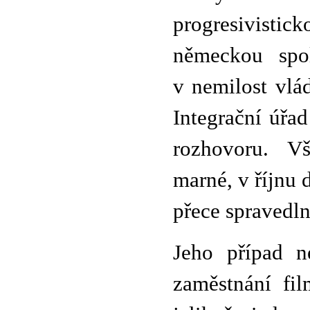
progresivistick
německou spo
v nemilost vlád
Integrační úřa
rozhovoru. V
marné, v říjnu 
přece spravedl
Jeho případ n
zaměstnání fi