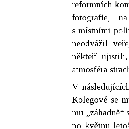
reformních kom
fotografie, 
s místními pol
neodvážil veř
někteří ujistil
atmosféra strac
V následujícíc
Kolegové se mu
mu „záhadně“ zt
po květnu leto