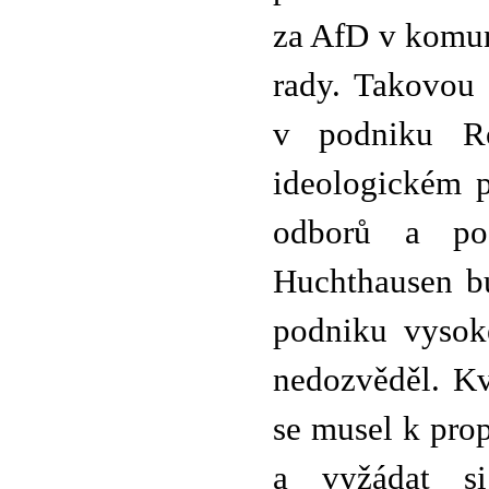
za AfD v komu
rady. Takovou 
v podniku R
ideologickém p
odborů a pod
Huchthausen bu
podniku vysoké
nedozvěděl. Kv
se musel k prop
a vyžádat si