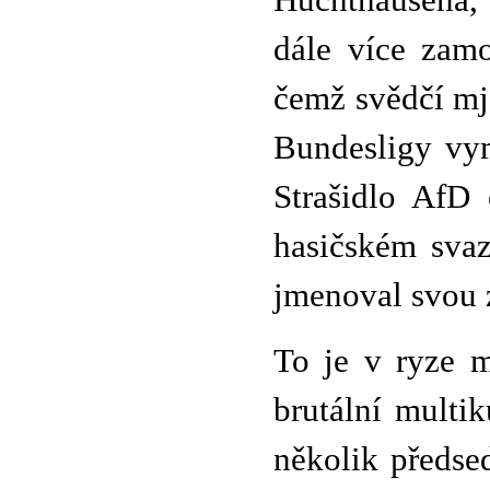
Huchthausena,
dále více zamo
čemž svědčí mj.
Bundesligy vy
Strašidlo AfD
hasičském sva
jmenoval svou 
To je v ryze m
brutální multik
několik předse