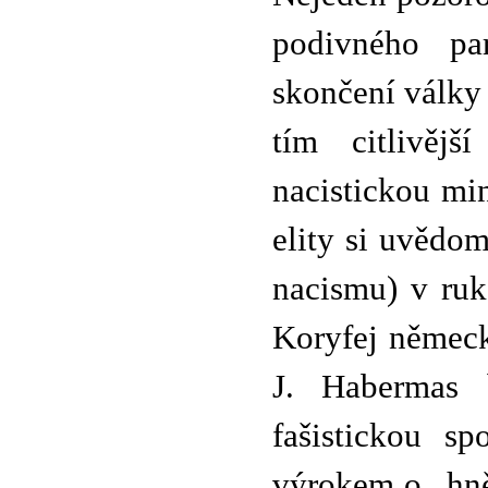
podivného pa
skončení války 
tím citlivěj
nacistickou min
elity si uvědo
nacismu) v ru
Koryfej německé
J. Habermas 
fašistickou s
výrokem o „hně