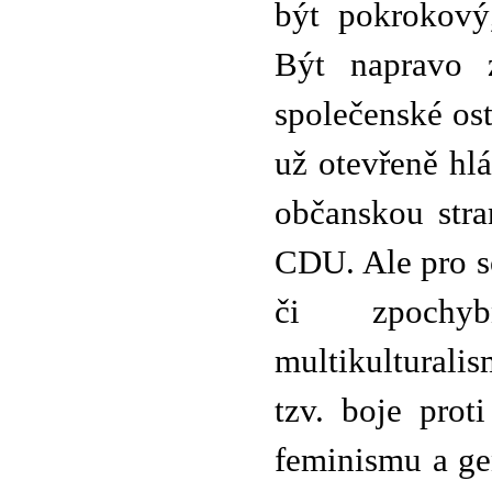
být pokrokový,
Být napravo 
společenské ostr
už otevřeně hlá
občanskou stra
CDU. Ale pro so
či zpochyb
multikulturali
tzv. boje prot
feminismu a ge