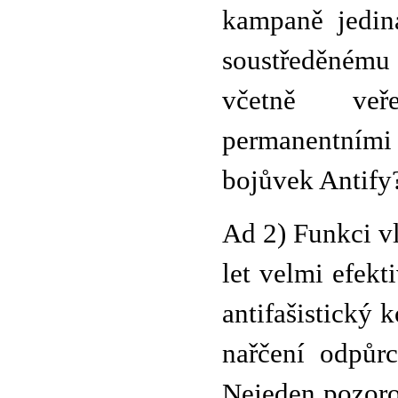
kampaně jedin
soustředěnému 
včetně veře
permanentními
bojůvek Antify
Ad 2) Funkci vl
let velmi efekt
antifašistický 
nařčení odpůrc
Nejeden pozoro