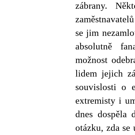
zábrany. Ně
zaměstnavatelů
se jim nezamlo
absolutně fan
možnost odebra
lidem jejich z
souvislosti o 
extremisty i um
dnes dospěla d
otázku, zda se