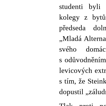
studenti byl
kolegy z bytů,
předseda dol
„Mladá Alterna
svého domác
s odůvodněním,
levicových ext
s tím, že Stein
dopustil „zálu