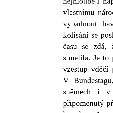
nejhlouběji na
vlastnímu náro
vypadnout ba
kolísání se pos
času se zdá, 
stmelila. Je to
vzestup vděčí 
V Bundestagu,
sněmech i v 
připomenutý př