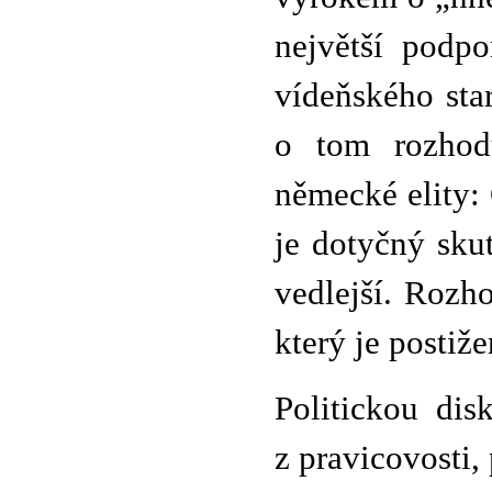
největší podpo
vídeňského star
o tom rozhodu
německé elity:
je dotyčný sku
vedlejší. Rozho
který je postiž
Politickou dis
z pravicovosti