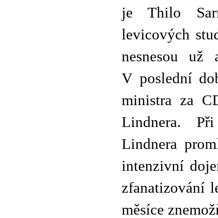
je Thilo Sar
levicových stu
nesnesou už 
V poslední dob
ministra za C
Lindnera. Př
Lindnera prom
intenzivní doj
zfanatizování l
měsíce znemožň