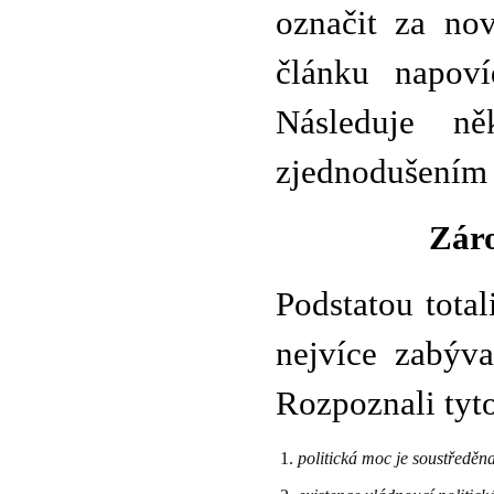
označit za nov
článku napoví
Následuje n
zjednodušením t
Záro
Podstatou tota
nejvíce zabýv
Rozpoznali tyto
politická moc je soustředěna