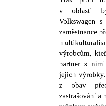
Tlak proti no
v oblasti b
Volkswagen s 
zaměstnance př
multikultur
výrobcům, kteř
partner s nimi
jejich výrobky
z obav před
zastrašování a 