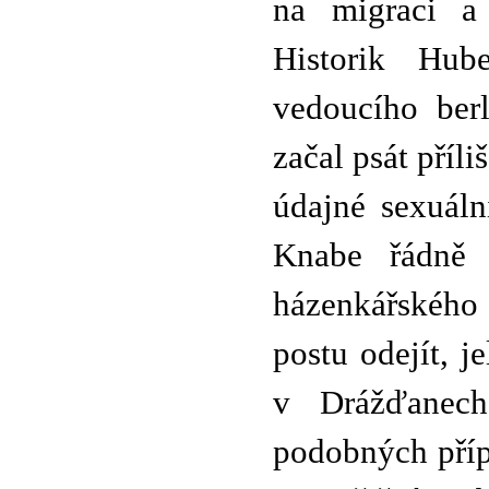
na migraci a
Historik Hub
vedoucího berl
začal psát příl
údajné sexuáln
Knabe řádně n
házenkářského
postu odejít, 
v Drážďanech
podobných příp