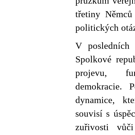
průzkum veřejn
třetiny Němců 
politických otá
V posledních 
Spolkové repu
projevu, fu
demokracie. 
dynamice, kt
souvisí s úspě
zuřivosti vůč