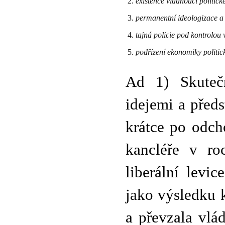
existence vládnoucí politick
permanentní ideologizace a i
tajná policie pod kontrolou 
podřízení ekonomiky politic
Ad 1) Skutečn
idejemi a před
krátce po odc
kancléře v ro
liberální levi
jako výsledku 
a převzala vlá