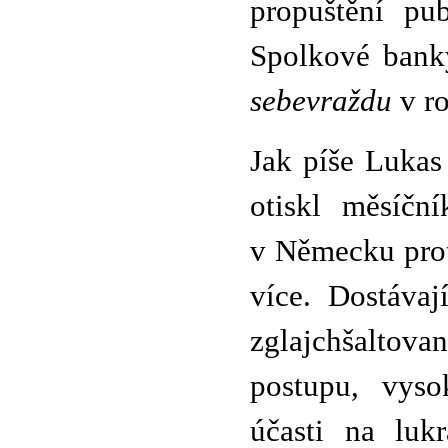
propuštění pub
Spolkové bank
sebevraždu
v r
Jak píše Luka
otiskl měsíčn
v Německu prot
více. Dostávaj
zglajchšaltova
postupu, vyso
účasti na luk