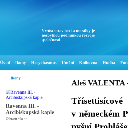
Vzrůst mravnosti a morálky je
nezbytnou podmínkou rozvoje
společnosti.
Úvod
Ikony
Hesychasmus
Umění
Knihovna
Hudba
Fot
Ikony
Aleš VALENTA - 
Třísettisíc
Ravenna III. -
v německém Po
Arcibiskupská kaple
Zobrazit dílo >>
pyšní Prohláše