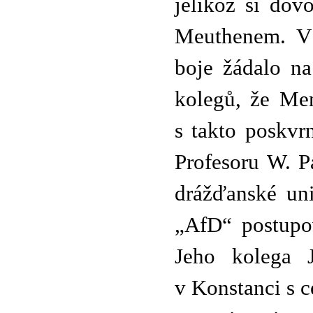
jelikož si dov
Meuthenem. V 
boje žádalo na
kolegů, že Men
s takto poskv
Profesoru W. P
drážďanské uni
„AfD“ postupov
Jeho kolega 
v Konstanci s c