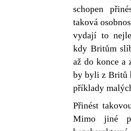
schopen přiné
taková osobnost
vydají to nejl
kdy Britům slíb
až do konce a 
by byli z Britů 
příklady malýc
Přinést takovou
Mimo jiné p