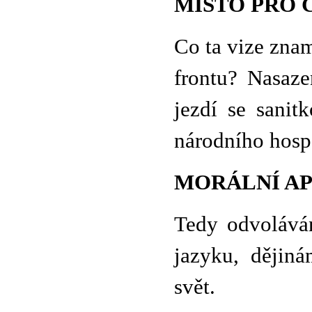
MÍSTO PRO
Co ta vize zna
frontu? Nasaze
jezdí se sani
národního hosp
MORÁLNÍ AP
Tedy odvolává
jazyku, dějin
svět.