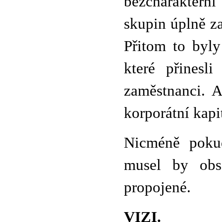
bezcharaktern
skupin úplně z
Přitom to byl
které přinesl
zaměstnanci. A
korporátní kapi
Nicméně poku
musel by obsa
propojené.
VIZI.