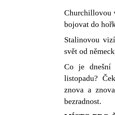
Churchillovou v
bojovat do hoř
Stalinovou viz
svět od německ
Co je dnešní
listopadu? Če
znova a znova
bezradnost.