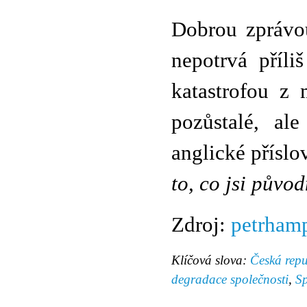
Dobrou zprávou
nepotrvá příli
katastrofou z 
pozůstalé, al
anglické příslo
to, co jsi původ
Zdroj:
petrham
Klíčová slova:
Česká repu
degradace společnosti
,
Sp