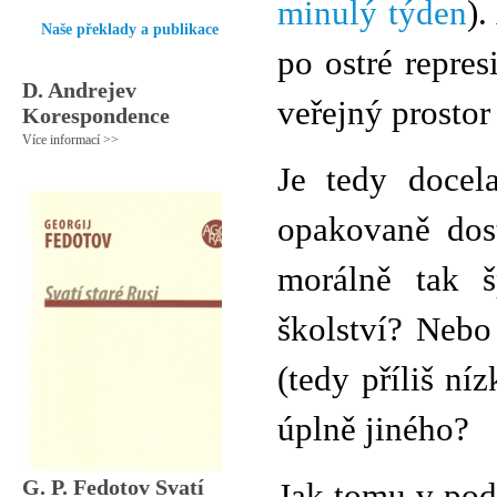
minulý týden
).
Naše překlady a publikace
po ostré represi
D. Andrejev
veřejný prostor
Korespondence
Více informací >>
Je tedy docel
opakovaně dos
morálně tak 
školství? Nebo 
(tedy příliš n
úplně jiného?
G. P. Fedotov Svatí
Jak tomu v pod