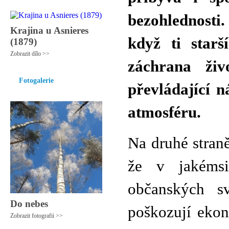
bezohlednosti.
Krajina u Asnieres
když ti star
(1879)
Zobrazit dílo >>
záchrana živ
Fotogalerie
převládající n
atmosféru.
Na druhé stran
že v jakémsi
občanských sv
Do nebes
poškozují eko
Zobrazit fotografii >>