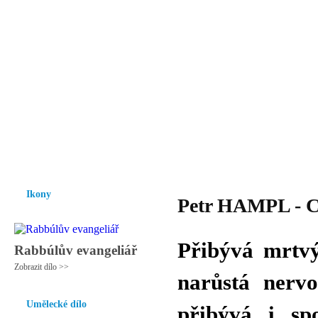
Vzrůst mravnosti a morálky je
nezbytnou podmínkou rozvoje
společnosti.
Úvod
Ikony
Hesychasmus
Umění
Knihovna
Hudba
Fot
Ikony
Petr HAMPL - Co
Přibývá mrtvý
Rabbúlův evangeliář
Zobrazit dílo >>
narůstá nervo
Umělecké dílo
přibývá i sp