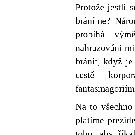
Protože jestli 
bráníme? Náro
probíhá vým
nahrazováni mi
bránit, když je
cestě korpo
fantasmagoriím
Na to všechno 
platíme prezid
toho, aby říka