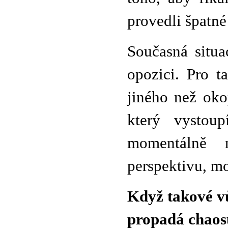
provedli špatné
Současná situa
opozici. Pro t
jiného než oko
který vystoup
momentálně n
perspektivu, mo
Když takové vů
propadá chaosu