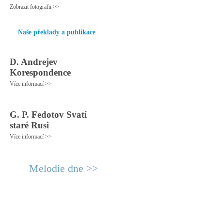
Zobrazit fotografii >>
Naše překlady a publikace
D. Andrejev
Korespondence
Více informací >>
G. P. Fedotov Svatí
staré Rusi
Více informací >>
Melodie dne >>
© 2011 Rodon.CZ
Hlavní stránka
|
Knihovna
|
Uměn