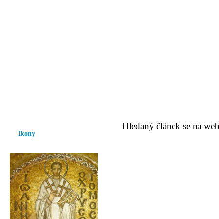
Vzrůst mravnosti a morálky je
nezbytnou podmínkou rozvoje
společnosti.
Úvod
Ikony
Hesychasmus
Umění
Knihovna
Hudba
Fot
Hledaný článek se na web
Ikony