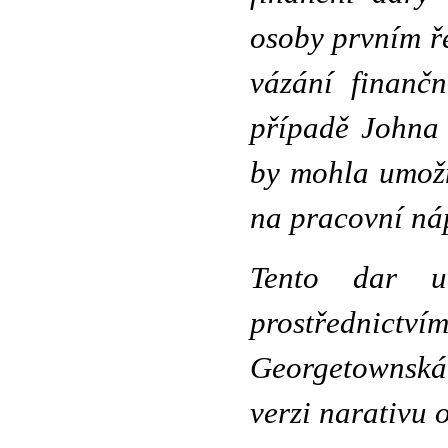
osoby prvním ře
vázání finanč
případě Johna 
by mohla umožn
na pracovní ná
Tento dar u
prostřednictví
Georgetownská 
verzi narativu 