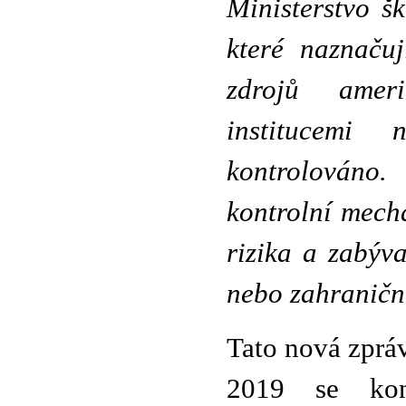
Ministerstvo š
které naznačuj
zdrojů ameri
institucemi
kontrolováno.
kontrolní mech
rizika a zabýv
nebo zahraničn
Tato nová zprá
2019 se ko