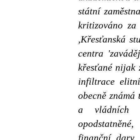
státní zaměstn
kritizováno za
,Křesťanská st
centra 'zavádě
křesťané nijak 
infiltrace elit
obecně známá t
a vládních 
opodstatněné,
finanční dary