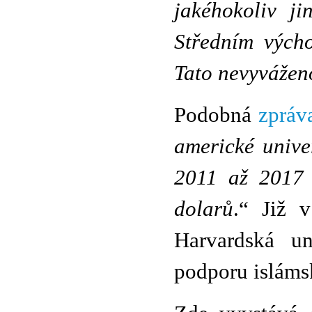
jakéhokoliv j
Středním vých
Tato nevyváženo
Podobná
zpráv
americké unive
2011 až 2017 
dolarů
.“ Již 
Harvardská u
podporu isláms