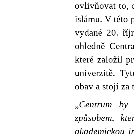
ovlivňovat to, 
islámu. V této
vydané 20. říj
ohledně Centr
které založil 
univerzitě. T
obav a stojí za 
„
Centrum by m
způsobem, kte
akademickou in