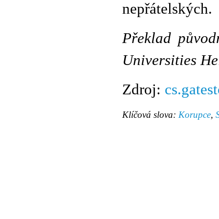
nepřátelských.
Překlad původn
Universities H
Zdroj:
cs.gatest
Klíčová slova:
Korupce
,
© 2011 Rodon.CZ
Hlavní stránka
|
Knihovna
|
Uměn
Všechna práva vyhrazena
Podmínky užití
|
Mapa stránek
|
Kont