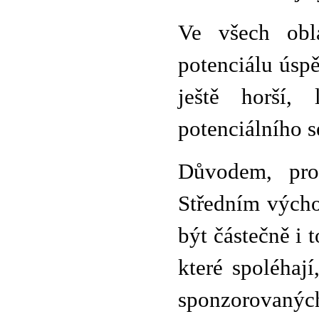
Ve všech obla
potenciálu úsp
ještě horší, 
potenciálního s
Důvodem, proč
Středním výcho
být částečně i t
které spoléhaj
sponzorovanýc