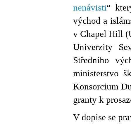
nenávisti
“ kte
východ a islám
v Chapel Hill 
Univerzity Se
Středního výc
ministerstvo š
Konsorcium Duk
granty k prosaz
V dopise se pra