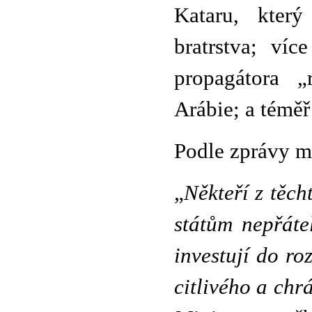
Kataru, kter
bratrstva; ví
propagátora „
Arábie; a téměř
Podle zprávy mi
„
Někteří z těc
státům nepřátel
investují do ro
citlivého a ch