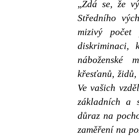
„
Zdá se, že v
Středního výc
mizivý počet 
diskriminaci, 
náboženské m
křesťanů, židů,
Ve vašich vzděl
základních a 
důraz na pocho
zaměření na poz