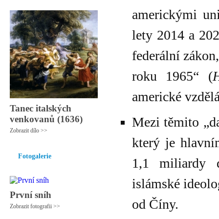
americkými uni
lety 2014 a 202
federální zákon
roku 1965“ (
americké vzdělá
Tanec italských
venkovanů (1636)
Mezi těmito „da
Zobrazit dílo >>
který je hlavn
Fotogalerie
1,1 miliardy 
islámské ideolo
První sníh
od Číny.
Zobrazit fotografii >>