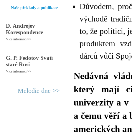
Důvodem, proč 
Naše překlady a publikace
východě tradičn
D. Andrejev
to, že politici, 
Korespondence
Více informací >>
produktem vzd
dárců vůči Spo
G. P. Fedotov Svatí
staré Rusi
Více informací >>
Nedávná vlá
který mají ci
Melodie dne >>
univerzity a v
a čemu věří a 
amerických ana