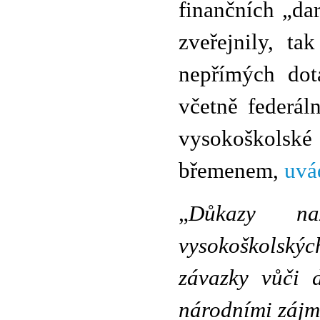
finančních „da
zveřejnily, ta
nepřímých dot
včetně federál
vysokoškolské
břemenem,
uvá
„
Důkazy naz
vysokoškolskýc
závazky vůči 
národními zájm