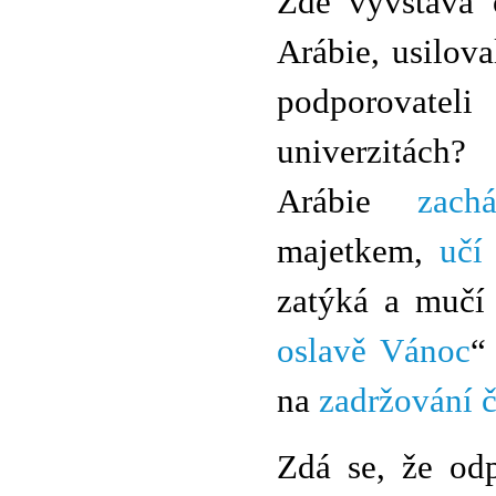
Zde vyvstává 
Arábie, usilova
podporovate
univerzitách
Arábie
zach
majetkem,
učí
zatýká a mučí 
oslavě Vánoc
“
na
zadržování č
Zdá se, že odp