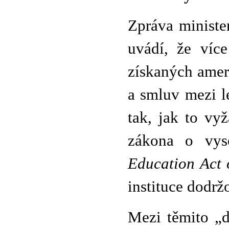
Zpráva ministe
uvádí, že více
získaných amer
a smluv mezi l
tak, jak to vy
zákona o vys
Education Act 
instituce dodrž
Mezi těmito „d