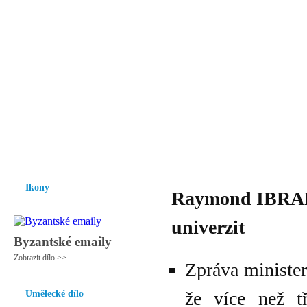
Vzrůst mravnosti a morálky je
nezbytnou podmínkou rozvoje
společnosti.
Úvod
Ikony
Hesychasmus
Umění
Knihovna
Hudba
Fot
Ikony
Raymond IBRAHI
univerzit
Byzantské emaily
Zobrazit dílo >>
Zpráva minister
že více než t
Umělecké dílo