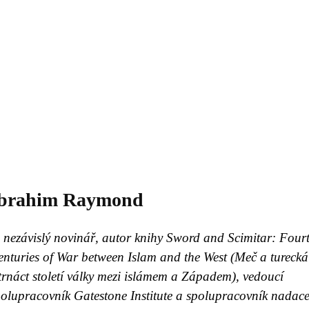
Daniil
 morálky je
ou rozvoje
Knihovna
Hudba
Fotogalerie
Videogalerie
Témata
Dop
brahim Raymond
 nezávislý novinář, autor knihy Sword and Scimitar: Four
nturies of War between Islam and the West (Meč a turecká
rnáct století války mezi islámem a Západem), vedoucí
olupracovník Gatestone Institute a spolupracovník nadace