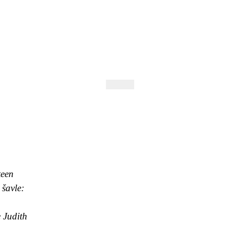
 Andrejev
Fond Daniila Andrejeva
oručujeme
Naše knihovna
teen
 šavle:
 Judith