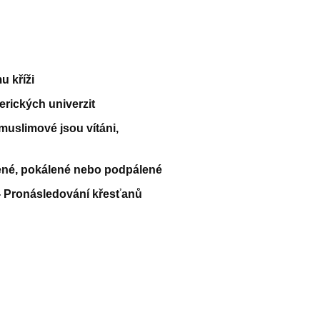
 kříži
rických univerzit
muslimové jsou vítáni,
ené, pokálené nebo podpálené
- Pronásledování křesťanů