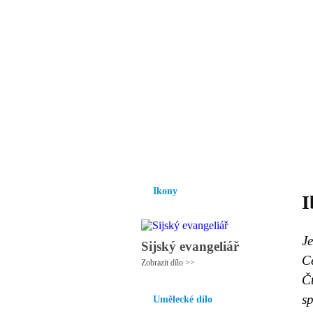
Vzrůst mravnosti a
nezbytnou podmínk
společnosti.
Úvod
Ikony
Hesychasmus
Umění
Ikony
I
Je
Sijský evangeliář
Ce
Zobrazit dílo >>
Čt
sp
Umělecké dílo