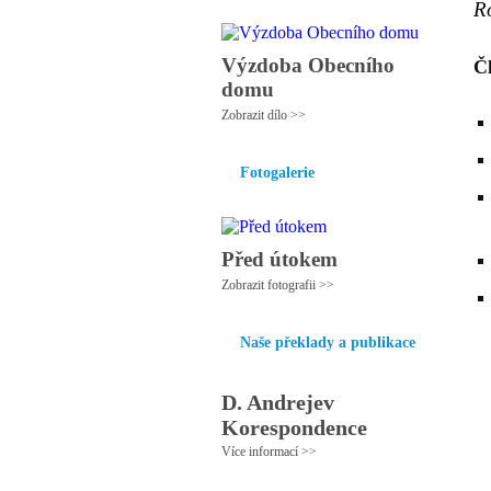
R
Výzdoba Obecního
Č
domu
Zobrazit dílo >>
Fotogalerie
Před útokem
Zobrazit fotografii >>
Naše překlady a publikace
D. Andrejev
Korespondence
Více informací >>