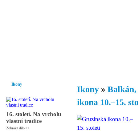
Vzrůst mravnosti a morálky je
nezbytnou podmínkou rozvoje
společnosti.
Úvod
Ikony
Hesychasmus
Umění
Knihovna
Hudba
Fot
Ikony
Ikony
»
Balkán,
ikona 10.–15. sto
16. století. Na vrcholu
vlastní tradice
Zobrazit dílo >>