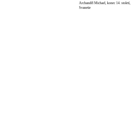
Archanděl Michael, konec 14. století,
Svanetie
© 2011 Rodon.CZ
Hlavní stránka
|
Knihovna
|
Uměn
Všechna práva vyhrazena
Podmínky užití
|
Mapa stránek
|
Kont