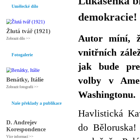
Lukašenka br
Umělecké dílo
demokracie!
Žlutá tvář (1921)
Autor míní, 
Zobrazit dílo >>
vnitřních zálež
Fotogalerie
jak bude prem
volby v Ame
Benátky, Itálie
Zobrazit fotografii >>
Washingtonu.
Naše překlady a publikace
Havlistická Ka
D. Andrejev
do Běloruska!
Korespondence
Více informací >>