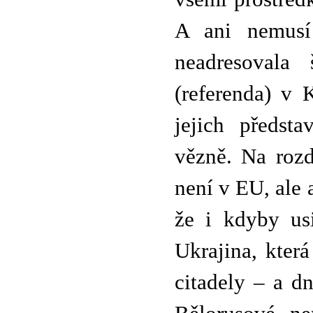
A ani nemusí 
neadresovala
(referenda) v 
jejich předsta
vězně. Na rozd
není v EU, ale a
že i kdyby us
Ukrajina, kter
citadely – a d