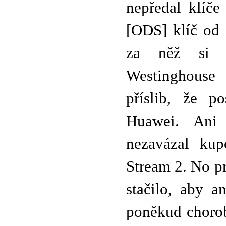
nepředal klíče
[ODS] klíč od 
za něž si a
Westinghouse
příslib, že p
Huawei. Ani 
nezavázal kup
Stream 2. No p
stačilo, aby 
poněkud chorob