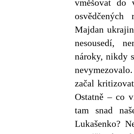
vměšovat do v
osvědčených r
Majdan ukrajin
nesousedí, n
nároky, nikdy s
nevymezovalo.
začal kritizov
Ostatně – co v
tam snad naše
Lukašenko? Ne