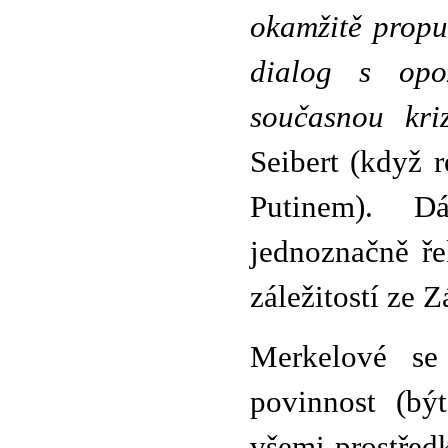
okamžitě propus
dialog s opo
současnou kri
Seibert (když r
Putinem). D
jednoznačně ře
záležitostí ze 
Merkelové se 
povinnost (bý
všemi prostředk