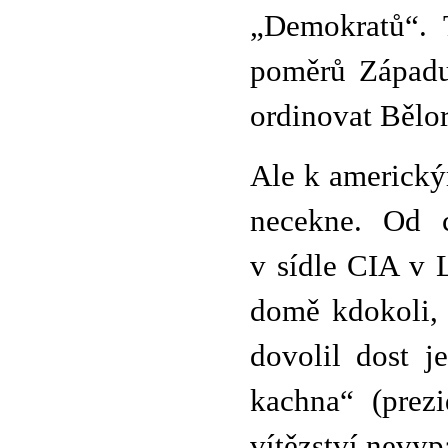
„Demokratů“. 
poměrů Západu.
ordinovat Bělo
Ale k americký
necekne. Od c
v sídle CIA v 
domě kdokoli,
dovolil dost j
kachna“ (prez
vítězství nevyp