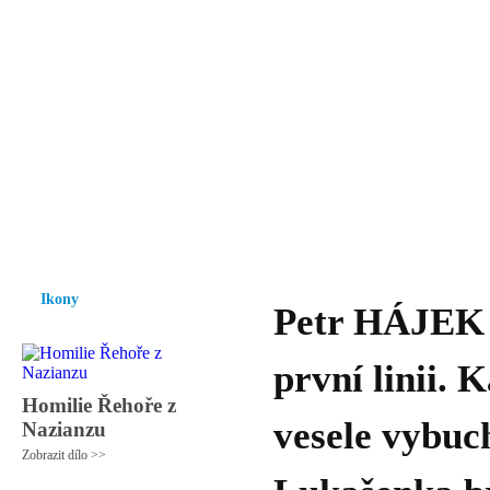
Vzrůst mravnosti a morálky je
nezbytnou podmínkou rozvoje
společnosti.
Úvod
Ikony
Hesychasmus
Umění
Knihovna
Hudba
Fot
Ikony
Petr HÁJEK -
první linii.
Homilie Řehoře z
vesele vybuch
Nazianzu
Zobrazit dílo >>