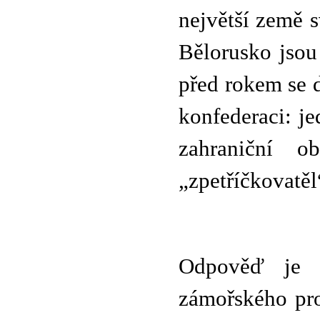
největší země 
Bělorusko jsou 
před rokem se d
konfederaci: j
zahraniční 
„zpetříčkovatěl
Odpověď je p
zámořského pr