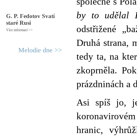
společně s Pol
by to udělal 
G. P. Fedotov Svatí
staré Rusi
odstřižené „ba
Více informací >>
Druhá strana, m
Melodie dne >>
tedy ta, na kt
zkoprněla. Po
prázdninách a d
Asi spíš jo, 
koronavirovém
hranic, výhrů