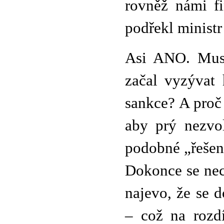
rovněž námi fi
podřekl ministr
Asi ANO. Musí
začal vyzývat 
sankce? A proč
aby prý nezvo
podobné „řešen
Dokonce se nec
najevo, že se 
– což na rozdí