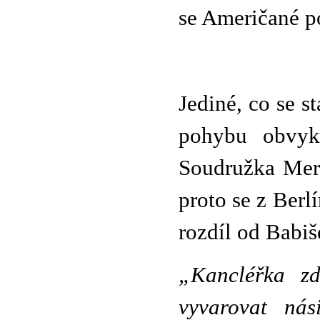
se Američané po
Jediné, co se s
pohybu obvykl
Soudružka Merk
proto se z Berl
rozdíl od Babi
„Kancléřka zd
vyvarovat nás