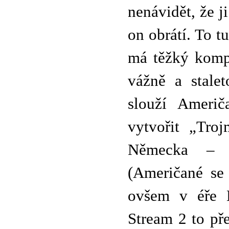
nenávidět, že j
on obrátí. To t
má těžký kompl
vážně a stale
slouží Američ
vytvořit „Tro
Německa – p
(Američané se 
ovšem v éře E
Stream 2 to př