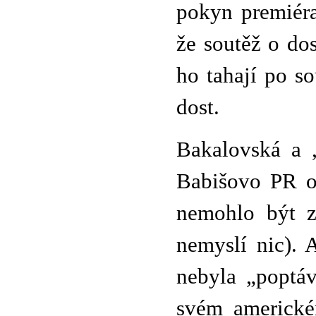
pokyn premiéra
že soutěž o do
ho tahají po so
dost.
Bakalovská a 
Babišovo PR ok
nemohlo být z 
nemyslí nic). 
nebyla „poptáv
svém americké