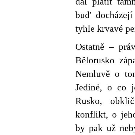
dál platit tam
buď docházejí 
tyhle krvavé pe
Ostatně – prá
Bělorusko záp
Nemluvě o tom
Jediné, o co j
Rusko, obklič
konflikt, o je
by pak už neby