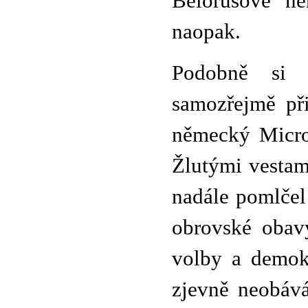
Bělorusové ne
naopak.
Podobně si 
samozřejmě při
německý Micron
Žlutými vestam
nadále pomlčel
obrovské obavy
volby a demok
zjevně neobává