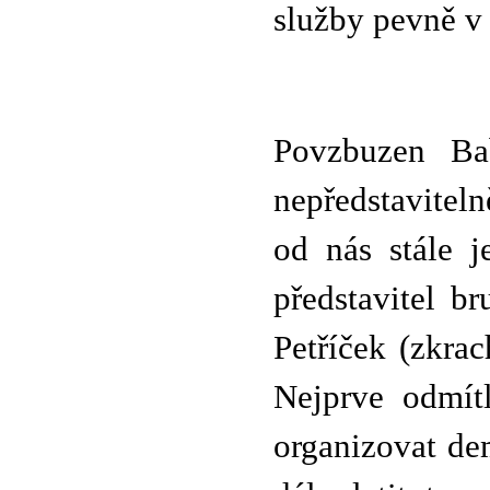
služby pevně v
Povzbuzen Ba
nepředstaviteln
od nás stále j
představitel b
Petříček (zkra
Nejprve odmít
organizovat de