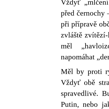
Vždyť „mlčení 
před černochy –
při přípravě ob
zvláště zvítězí
měl „havloi
napomáhat „de
Měl by proti r
Vždyť obě stra
spravedlivé. 
Putin, nebo ja