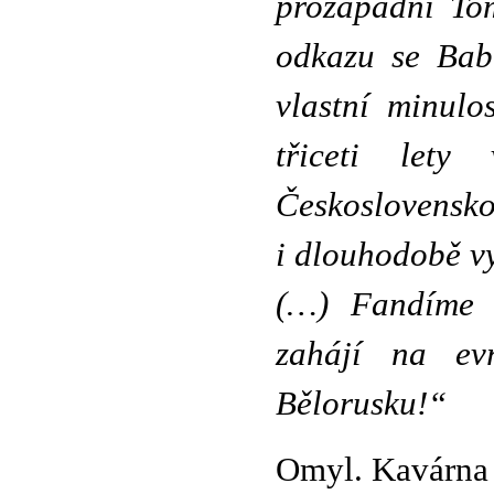
prozápadní Tom
odkazu se Babi
vlastní minulo
třiceti let
Československo,
i dlouhodobě vy
(…) Fandíme p
zahájí na ev
Bělorusku!“
Omyl. Kavárna 