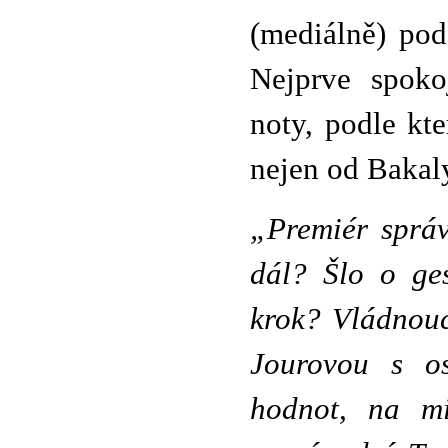
(mediálně) pod
Nejprve spoko
noty, podle kt
nejen od Bakaly
„Premiér správ
dál? Šlo o ge
krok? Vlád­nou
Jourovou s o
hodnot, na mi