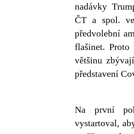
nadávky Trump
ČT a spol. ve
předvolební am
flašinet. Prot
většinu zbývaj
představení Co
Na první po
vystartoval, ab