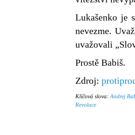
Lukašenko je s
nevezme. Uvažu
uvažovali „Slov
Prostě Babiš.
Zdroj:
protipro
Klíčová slova:
Andrej Ba
Revoluce