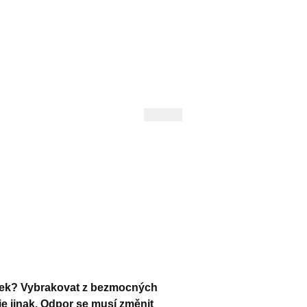
 Andrejev
Fond Daniila Andrejeva
oručujeme
Naše knihovna
íček? Vybrakovat z bezmocných
e jinak. Odpor se musí změnit