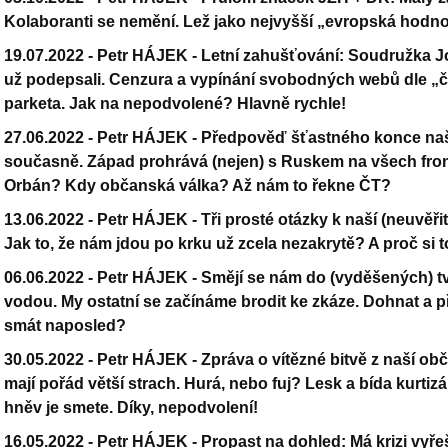
Kolaboranti se nemění. Lež jako nejvyšší „evropská hodn
19.07.2022 -
Petr HÁJEK - Letní zahušťování: Soudružka Jou
už podepsali. Cenzura a vypínání svobodných webů dle „če
parketa. Jak na nepodvolené? Hlavně rychle!
27.06.2022 -
Petr HÁJEK - Předpověď šťastného konce naši
současně. Západ prohrává (nejen) s Ruskem na všech front
Orbán? Kdy občanská válka? Až nám to řekne ČT?
13.06.2022 -
Petr HÁJEK - Tři prosté otázky k naší (neuvěřit
Jak to, že nám jdou po krku už zcela nezakrytě? A proč si 
06.06.2022 -
Petr HÁJEK - Smějí se nám do (vyděšených) tvář
vodou. My ostatní se začínáme brodit ke zkáze. Dohnat a 
smát naposled?
30.05.2022 -
Petr HÁJEK - Zpráva o vítězné bitvě z naší obč
mají pořád větší strach. Hurá, nebo fuj? Lesk a bída kurtizá
hněv je smete. Díky, nepodvolení!
16.05.2022 -
Petr HÁJEK - Propast na dohled: Má krizi vyře