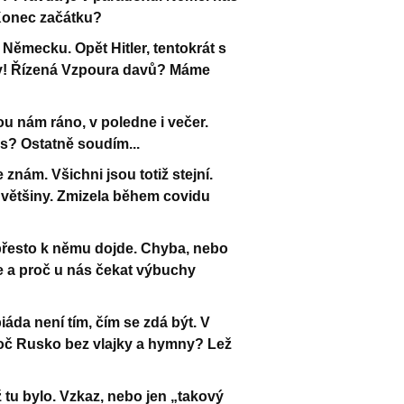
. Konec začátku?
Německu. Opět Hitler, tentokrát s
by! Řízená Vzpoura davů? Máme
 nám ráno, v poledne i večer.
ás? Ostatně soudím...
 znám. Všichni jsou totiž stejní.
 většiny. Zmizela během covidu
 přesto k němu dojde. Chyba, nebo
de a proč u nás čekat výbuchy
áda není tím, čím se zdá být. V
roč Rusko bez vlajky a hymny? Lež
tu bylo. Vzkaz, nebo jen „takový