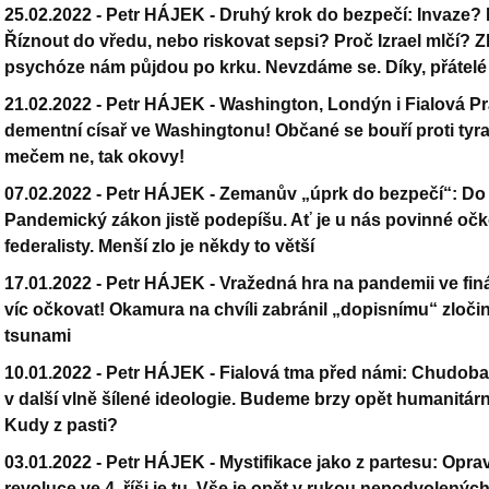
25.02.2022 -
Petr HÁJEK - Druhý krok do bezpečí: Invaze? 
Říznout do vředu, nebo riskovat sepsi? Proč Izrael mlčí? 
psychóze nám půjdou po krku. Nevzdáme se. Díky, přátel
21.02.2022 -
Petr HÁJEK - Washington, Londýn i Fialová Pra
dementní císař ve Washingtonu! Občané se bouří proti tyr
mečem ne, tak okovy!
07.02.2022 -
Petr HÁJEK - Zemanův „úprk do bezpečí“: Do 
Pandemický zákon jistě podepíšu. Ať je u nás povinné oč
federalisty. Menší zlo je někdy to větší
17.01.2022 -
Petr HÁJEK - Vražedná hra na pandemii ve finá
víc očkovat! Okamura na chvíli zabránil „dopisnímu“ zloč
tsunami
10.01.2022 -
Petr HÁJEK - Fialová tma před námi: Chudoba
v další vlně šílené ideologie. Budeme brzy opět humanitá
Kudy z pasti?
03.01.2022 -
Petr HÁJEK - Mystifikace jako z partesu: Oprav
revoluce ve 4. říši je tu. Vše je opět v rukou nepodvolenýc