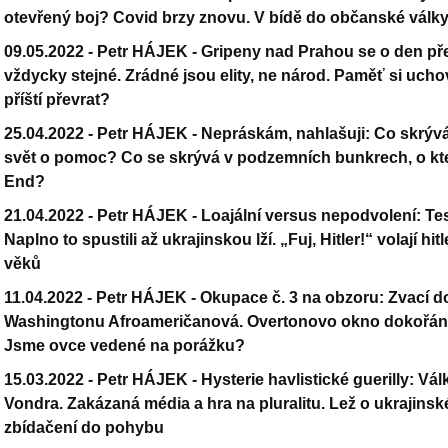
otevřený boj? Covid brzy znovu. V bídě do občanské válk
09.05.2022 -
Petr HÁJEK - Gripeny nad Prahou se o den před
vždycky stejné. Zrádné jsou elity, ne národ. Paměť si ucho
příští převrat?
25.04.2022 -
Petr HÁJEK - Nepráskám, nahlašuji: Co skrývá
svět o pomoc? Co se skrývá v podzemních bunkrech, o kte
End?
21.04.2022 -
Petr HÁJEK - Loajální versus nepodvolení: Tes
Naplno to spustili až ukrajinskou lží. „Fuj, Hitler!“ volají h
věků
11.04.2022 -
Petr HÁJEK - Okupace č. 3 na obzoru: Zvací 
Washingtonu Afroameričanová. Overtonovo okno dokořán. Uk
Jsme ovce vedené na porážku?
15.03.2022 -
Petr HÁJEK - Hysterie havlistické guerilly: Vá
Vondra. Zakázaná média a hra na pluralitu. Lež o ukrajinské
zbídačení do pohybu