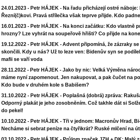
24.01.2023 -
Petr HÁJEK - Na řadu přicházejí ostré náboje: 
Řezní(č)kovi. Pravá střílečka však teprve přijde. Kdo padn
16.01.2023 -
Petr HÁJEK - Na konci začátku: Kdo vlastně p
hrozny? Lze vyhrát na soupeřově hřišti? Co přijde na kon
19.12.2022 -
Petr HÁJEK - Advent připomíná, že zázraky se 
skončili. Kdy u nás? Už to leze ven: Bidenův syn se podílel
mafii se vaří voda
28.11.2022 -
Petr HÁJEK - Jako by nic: Velká Výměna národa
máme nyní zapomenout. Jen nakupovat, a pak čučet na po
Kdo bude v druhém kole s Babišem?
31.10.2022 -
Petr HÁJEK - Poplašná (dobrá) zpráva: Rakuša
Odporný plakát je jeho zosobněním. Což takhle dát si Solže
do pekel!
10.10.2022 -
Petr HÁJEK - Tři v jednom: Macronův Hrad, B
Necháme si sebrat peníze na čtyřikrát? Ruské mlčení na ú
03.10.2022 -
Petr HÁJEK - Průlom značek JZH + DK: Malý 