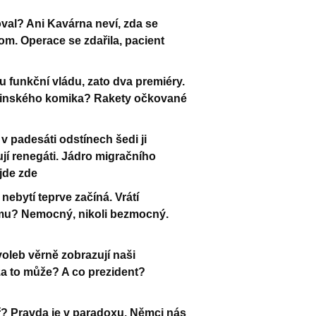
val? Ani Kavárna neví, zda se
 tom. Operace se zdařila, pacient
funkční vládu, zato dva premiéry.
ajinského komika? Rakety očkované
 padesáti odstínech šedi ji
jí renegáti. Jádro migračního
jde zde
nebytí teprve začíná. Vrátí
ámu? Nemocný, nikoli bezmocný.
oleb věrně zobrazují naši
za to může? A co prezident?
ř? Pravda je v paradoxu. Němci nás