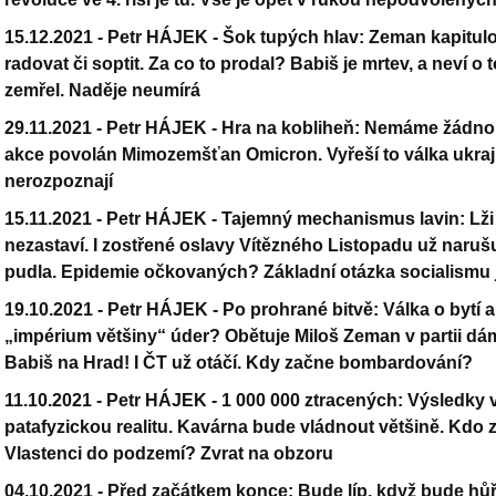
15.12.2021 -
Petr HÁJEK - Šok tupých hlav: Zeman kapitulo
radovat či soptit. Za co to prodal? Babiš je mrtev, a neví o
zemřel. Naděje neumírá
29.11.2021 -
Petr HÁJEK - Hra na kobliheň: Nemáme žádnou 
akce povolán Mimozemšťan Omicron. Vyřeší to válka ukr
nerozpoznají
15.11.2021 -
Petr HÁJEK - Tajemný mechanismus lavin: Lži v
nezastaví. I zostřené oslavy Vítězného Listopadu už narušu
pudla. Epidemie očkovaných? Základní otázka socialismu 
19.10.2021 -
Petr HÁJEK - Po prohrané bitvě: Válka o bytí a 
„impérium většiny“ úder? Obětuje Miloš Zeman v partii d
Babiš na Hrad! I ČT už otáčí. Kdy začne bombardování?
11.10.2021 -
Petr HÁJEK - 1 000 000 ztracených: Výsledky v
patafyzickou realitu. Kavárna bude vládnout většině. Kdo 
Vlastenci do podzemí? Zvrat na obzoru
04.10.2021 -
Před začátkem konce: Bude líp, když bude hů