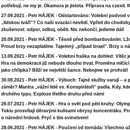
potřebují, ne my je. Okamura je jistota. Příprava na czexit
27.09.2021 -
Petr HÁJEK - Odstartováno: Volební podvod v 
„lidskou tváří“? Co naši svazáci nevědí. Vpřed do chudo
zkušenost: odpor, odboj, oběti. Nic nekončí, jedeme dál!
20.09.2021 -
Petr HÁJEK - Těsně před bombardováním: Lžou
Proud brzy nezaplatíme. Tajemný „případ Izrael“. Brzy u n
13.09.2021 -
Petr HÁJEK - Volební fraška na dohled: Vítěz je
Hra na demokracii již nebude dlouho trvat. Proměna mlčící
jako chřipka? Blíží se největší šance. Nebojme se prohrát!
30.08.2021 -
Petr HÁJEK - Výbuch: Tajné služby varují – a
záměr? Mantra „vážní lidé vs. Konspirátoři“ padla. Kdy, k
druhého typu. Exploze třetího druhu před námi
26.07.2021 -
Petr HÁJEK - Hra o svět pod pěti kruhy: Olympi
Tokiu prosvítají děravými kulisami obrysy koncentráku. P
o národní hrdosti. Pryč s tím svinstvem!
28.06.2021 -
Petr HÁJEK - Poučení od tornáda: Všechno už 