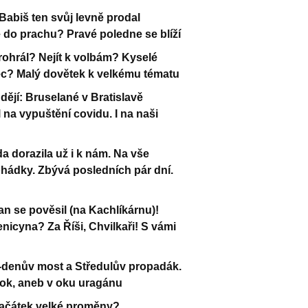
Babiš ten svůj levně prodal
e do prachu? Pravé poledne se blíží
rohrál? Nejít k volbám? Kyselé
ec? Malý dovětek k velkému tématu
dějí: Bruselané v Bratislavě
 na vypuštění covidu. I na naši
 dorazila už i k nám. Na vše
hádky. Zbývá posledních pár dní.
n se pověsil (na Kachlíkárnu)!
nicyna? Za Říši, Chvilkaři! S vámi
i-denův most a Středulův propadák.
tok, aneb v oku uragánu
začátek velké proměny?