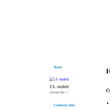
Vzrůst mravnosti a
nezbytnou podmínk
společnosti.
Úvod
Ikony
Hesychasmus
Umění
Ikony
H
13. století
Č
Zobrazit dílo >>
Umělecké dílo