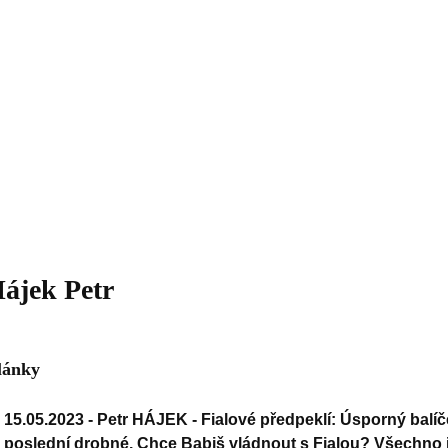
Daniil
 morálky je
ou rozvoje
Knihovna
Hudba
Fotogalerie
Videogalerie
Témata
Dop
ájek Petr
lánky
15.05.2023 -
Petr HÁJEK - Fialové předpeklí: Úsporný bal
poslední drobné. Chce Babiš vládnout s Fialou? Všechno j