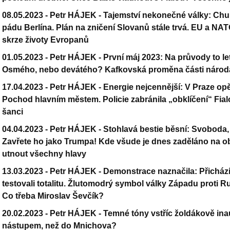
08.05.2023 -
Petr HÁJEK - Tajemství nekonečné války: Churc
pádu Berlína. Plán na zničení Slovanů stále trvá. EU a NA
skrze životy Evropanů
01.05.2023 -
Petr HÁJEK - První máj 2023: Na průvody to le
Osmého, nebo devátého? Kafkovská proměna části národa
17.04.2023 -
Petr HÁJEK - Energie nejcennější: V Praze opě
Pochod hlavním městem. Policie zabránila „obklíčení“ Fial
šanci
04.04.2023 -
Petr HÁJEK - Stohlavá bestie běsní: Svoboda, 
Zavřete ho jako Trumpa! Kde všude je dnes zaděláno na 
utnout všechny hlavy
13.03.2023 -
Petr HÁJEK - Demonstrace naznačila: Přichází
testovali totalitu. Žlutomodrý symbol války Západu proti 
Co třeba Miroslav Ševčík?
20.02.2023 -
Petr HÁJEK - Temné tóny vstříc žoldákově ina
nástupem, než do Mnichova?