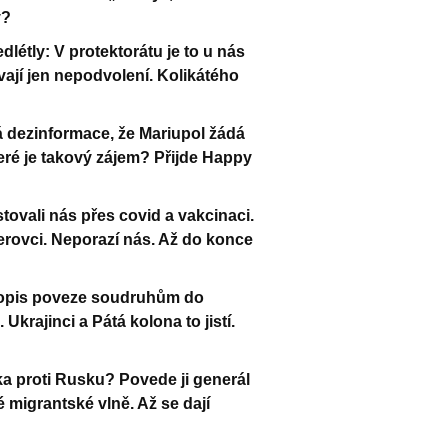
y?
létly: V protektorátu je to u nás
vají jen nepodvolení. Kolikátého
 dezinformace, že Mariupol žádá
ré je takový zájem? Přijde Happy
tovali nás přes covid a vakcinaci.
itlerovci. Neporazí nás. Až do konce
dopis poveze soudruhům do
rajinci a Pátá kolona to jistí.
lka proti Rusku? Povede ji generál
 migrantské vlně. Až se dají