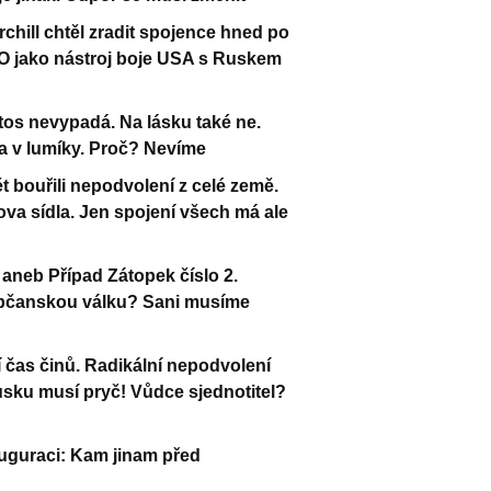
hill chtěl zradit spojence hned po
TO jako nástroj boje USA s Ruskem
tos nevypadá. Na lásku také ne.
 v lumíky. Proč? Nevíme
t bouřili nepodvolení z celé země.
ova sídla. Jen spojení všech má ale
aneb Případ Zátopek číslo 2.
občanskou válku? Sani musíme
 čas činů. Radikální nepodvolení
Rusku musí pryč! Vůdce sjednotitel?
uguraci: Kam jinam před