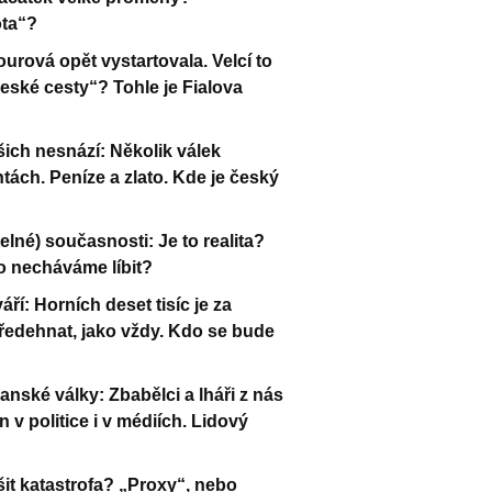
ota“?
rová opět vystartovala. Velcí to
ské cesty“? Tohle je Fialova
ch nesnází: Několik válek
ách. Peníze a zlato. Kde je český
elné) současnosti: Je to realita?
to necháváme líbit?
í: Horních deset tisíc je za
předehnat, jako vždy. Kdo se bude
anské války: Zbabělci a lháři z nás
n v politice i v médiích. Lidový
šit katastrofa? „Proxy“, nebo