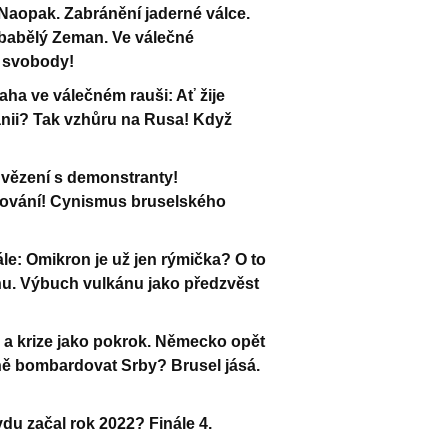
Naopak. Zabránění jaderné válce.
Zbabělý Zeman. Ve válečné
é svobody!
ha ve válečném rauši: Ať žije
anii? Tak vzhůru na Rusa! Když
vězení s demonstranty!
kování! Cynismus bruselského
le: Omikron je už jen rýmička? O to
inu. Výbuch vulkánu jako předzvěst
 a krize jako pokrok. Německo opět
rně bombardovat Srby? Brusel jásá.
du začal rok 2022? Finále 4.
h