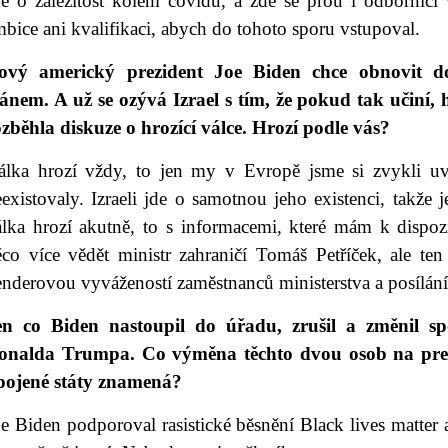
de o záležitost kolem covidu, a zde se přou i odborníci
bice ani kvalifikaci, abych do tohoto sporu vstupoval.
ový americký prezident Joe Biden chce obnovit d
ránem. A už se ozývá Izrael s tím, že pokud tak učiní,
ozběhla diskuze o hrozící válce. Hrozí podle vás?
álka hrozí vždy, to jen my v Evropě jsme si zvykli uv
existovaly. Izraeli jde o samotnou jeho existenci, takže 
álka hrozí akutně, to s informacemi, které mám k dispo
ěco více vědět ministr zahraničí Tomáš Petříček, ale ten
enderovou vyvážeností zaměstnanců ministerstva a posílán
en co Biden nastoupil do úřadu, zrušil a změnil s
onalda Trumpa. Co výměna těchto dvou osob na prez
pojené státy znamená?
e Biden podporoval rasistické běsnění Black lives matter 