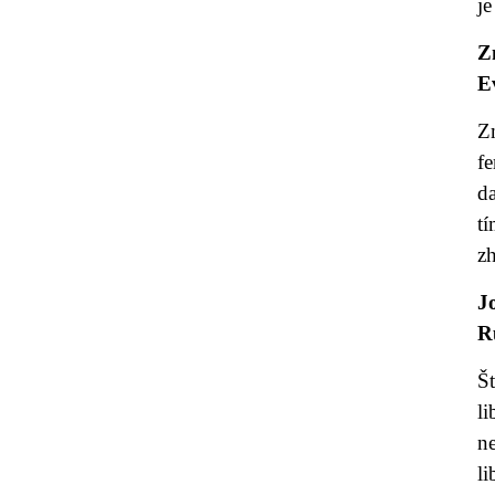
j
Z
E
Z
f
da
t
zh
J
R
Št
li
ne
li