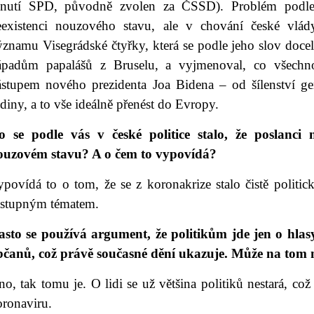
hnutí SPD, původně zvolen za ČSSD). Problém podle n
eexistenci nouzového stavu, ale v chování české vlá
ýznamu Visegrádské čtyřky, která se podle jeho slov doce
ápadům papalášů z Bruselu, a vyjmenoval, co všechno
ástupem nového prezidenta Joa Bidena – od šílenství ge
diny, a to vše ideálně přenést do Evropy.
o se podle vás v české politice stalo, že poslanci
ouzovém stavu? A o čem to vypovídá?
ypovídá to o tom, že se z koronakrize stalo čistě politi
ástupným tématem.
asto se používá argument, že politikům jde jen o hlas
bčanů, což právě současné dění ukazuje. Může na tom 
o, tak tomu je. O lidi se už většina politiků nestará, což 
oronaviru.