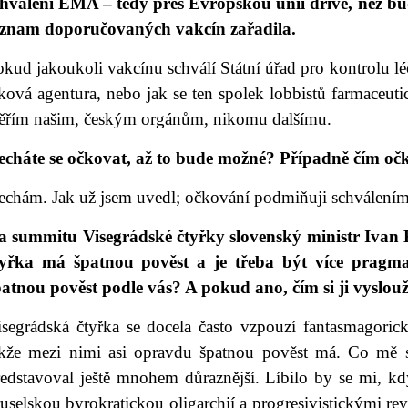
chválení EMA – tedy přes Evropskou unii dříve, než b
eznam doporučovaných vakcín zařadila.
kud jakoukoli vakcínu schválí Státní úřad pro kontrolu léč
ková agentura, nebo jak se ten spolek lobbistů farmaceut
ěřím našim, českým orgánům, nikomu dalšímu.
echáte se očkovat, až to bude možné? Případně čím o
echám. Jak už jsem uvedl; očkování podmiňuji schválením
a summitu Visegrádské čtyřky slovenský ministr Ivan K
tyřka má špatnou pověst a je třeba být více pragmat
patnou pověst podle vás? A pokud ano, čím si ji vyslouž
isegrádská čtyřka se docela často vzpouzí fantasmagori
akže mezi nimi asi opravdu špatnou pověst má. Co mě s
ředstavoval ještě mnohem důraznější. Líbilo by se mi, k
uselskou byrokratickou oligarchií a progresivistickými revol