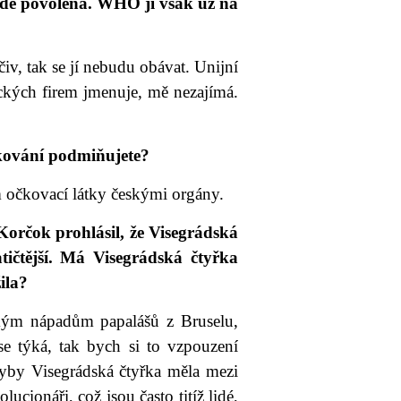
ude povolena. WHO ji však už na
iv, tak se jí nebudu obávat. Unijní
ických firem jmenuje, mě nezajímá.
čkování podmiňujete?
 očkovací látky českými orgány.
orčok prohlásil, že Visegrádská
ičtější. Má Visegrádská čtyřka
ila?
ckým nápadům papalášů z Bruselu,
e týká, tak bych si to vzpouzení
dyby Visegrádská čtyřka měla mezi
ucionáři, což jsou často titíž lidé,