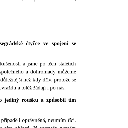
grádské čtyřce ve spojení se
ušenosti a jsme po těch staletích
o společného a dohromady můžeme
ůležitější než kdy dřív, protože se
vraždu a totéž žádají i po nás.
 jediný roušku a způsobil tím
 případě i oprávněná, neumím říci.