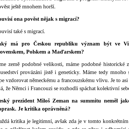
ověst ještě mnohem horší.
ouvisí ona pověst nějak s migrací?
uvisí také s migrací.
aký má pro Českou republiku význam být ve Vise
lovenskem, Polskem a Maďarskem?
sme země podobné velikosti, máme podobné historické zk
ousedství provázáni jistě i geneticky. Máme tedy mnoh
pe vzdorovat německému a francouzskému vlivu. Je to asi d
á, že Němci i Francouzi se rozhodli spáchat kolektivní sebe
eský prezident Miloš Zeman na summitu neměl jako
oprask. Je kritika oprávněná?
ždá kritika je legitimní, avšak zda je v tomto konkrétním