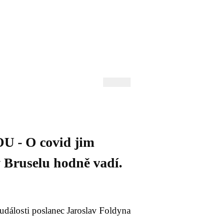
 Andrejev
Fond Daniila Andrejeva
oručujeme
Naše knihovna
- O covid jim
v Bruselu hodně vadí.
 události poslanec Jaroslav Foldyna