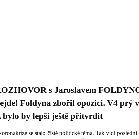
Daniil
 morálky je
ou rozvoje
Knihovna
Hudba
Fotogalerie
Videogalerie
Témata
Dop
OZHOVOR s Jaroslavem FOLDYNOU 
ejde! Foldyna zbořil opozici. V4 prý 
 bylo by lepší ještě přitvrdit
oronakrize se stalo čistě politické téma. Tak vidí poslední