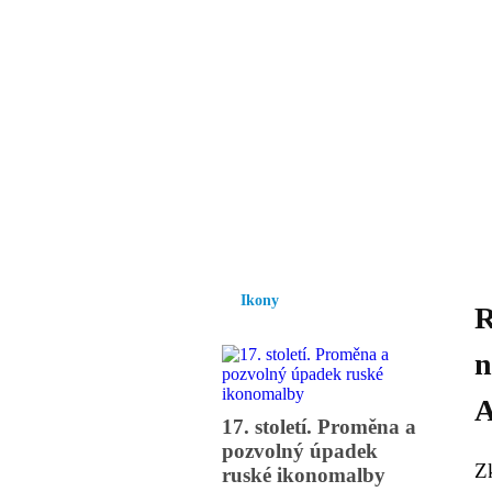
Vzrůst mravnosti a
nezbytnou podmínk
společnosti.
Úvod
Ikony
Hesychasmus
Umění
Ikony
R
n
A
17. století. Proměna a
pozvolný úpadek
Zk
ruské ikonomalby