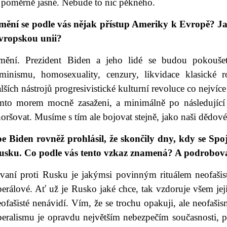
e poměrně jasné. Nebude to nic pěkného.
mění se podle vás nějak přístup Ameriky k Evropě? 
vropskou unii?
mění. Prezident Biden a jeho lidé se budou pokoušet
eminismu, homosexuality, cenzury, likvidace klasické r
lších nástrojů progresivistické kulturní revoluce co nejvíc
ímto morem mocně zasaženi, a minimálně po následující 
oršovat. Musíme s tím ale bojovat stejně, jako naši dědov
oe Biden rovněž prohlásil, že skončily dny, kdy se Sp
usku. Co podle vás tento vzkaz znamená? A podrobova
vaní proti Rusku je jakýmsi povinným rituálem neofašistů 
berálové. Ať už je Rusko jaké chce, tak vzdoruje všem jej
ofašisté nenávidí. Vím, že se trochu opakuji, ale neofaši
beralismu je opravdu největším nebezpečím současnosti, pr