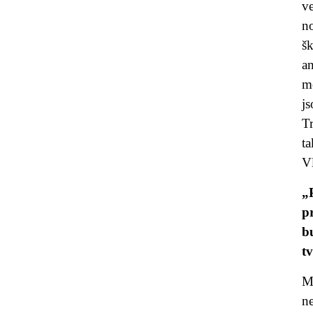
v
no
š
an
m
js
T
ta
Vl
„
p
b
tv
M
n