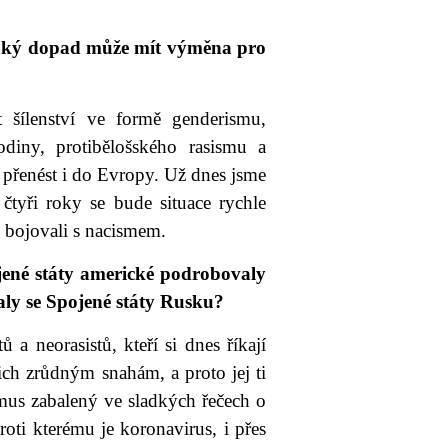
Jaký dopad může mít výměna pro
 šílenství ve formě genderismu,
odiny, protibělošského rasismu a
e přenést i do Evropy. Už dnes jsme
čtyři roky se bude situace rychle
é bojovali s nacismem.
ojené státy americké podrobovaly
ly se Spojené státy Rusku?
a neorasistů, kteří si dnes říkají
ich zrůdným snahám, a proto jej ti
smus zabalený ve sladkých řečech o
oti kterému je koronavirus, i přes