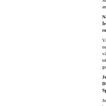
J
am
N
Í
r
V
ne
v
n
g
J
D
S
Jo