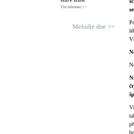
s
Více informací >>
s
Po
Melodie dne >>
lé
V
N
N
N
č
š
V
t
p
br