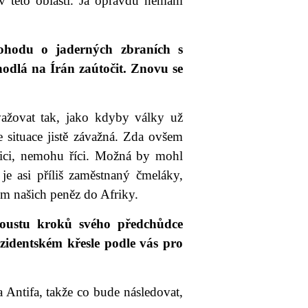
 v této oblasti. Já opravdu nemám
ohodu o jaderných zbraních s
 hodlá na Írán zaútočit. Znovu se
ažovat tak, jako kdyby války už
je situace jistě závažná. Zda ovšem
zici, nemohu říci. Možná by mohl
 je asi příliš zaměstnaný čmeláky,
ím našich peněz do Afriky.
poustu kroků svého předchůdce
identském křesle podle vás pro
a Antifa, takže co bude následovat,