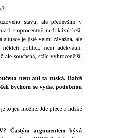
a?
ouzového stavu, ale především v
aci stoprocentně nedokázal řešit
 situace je jistě velmi závažná, ale
někteří politici, není adekvátní.
 ale současná, stále vyhrocenější,
oučena není ani ta ruská. Babiš
Měli bychom se vydat podobnou
e to jen možné. Jde přece o lidské
k V? Častým argumentem bývá