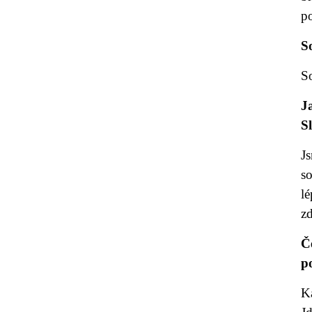
p
S
So
J
S
J
s
lé
zd
Č
p
Ka