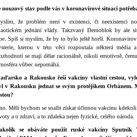
e nouzový stav podle vás v koronavirové situaci potřeb
yslím, že problém není v existenci, či neexistenci n
haotickém jednání vlády. Takzvaný Demoblok by ale situ
pe. Spíš si myslím, že by to bylo ještě horší. Koronavirová
ysterie, kterou v této věci rozpoutala některá média a 
zhodnutí se mají dělat racionálně, nikoli emotivně, čemuž
tmosféra vůbec nepomáhá.
aďarsko a Rakousko řeší vakcíny vlastní cestou, vyl
yl v Rakousku jednat se svým protějškem Orbánem. 
estou?
o. Měli bychom se snažit získat účinnou vakcínu kdekoli j
voty a o zdraví, a to zdaleka nejen fyzické, celého národa.
akolik se obáváte použít ruské vakcíny Sputni