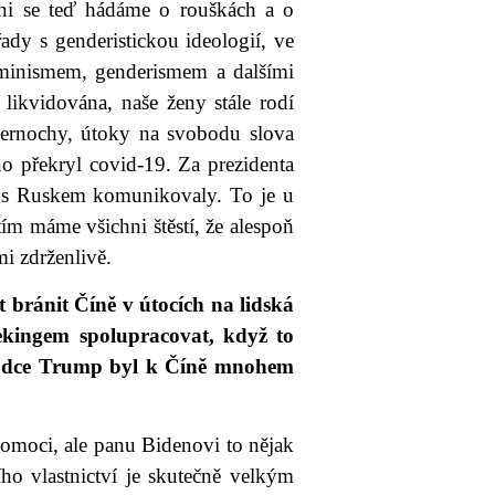
hni se teď hádáme o rouškách a o
ady s genderistickou ideologií, ve
 feminismem, genderismem a dalšími
e likvidována, naše ženy stále rodí
 černochy, útoky na svobodu slova
no překryl covid-19. Za prezidenta
 s Ruskem komunikovaly. To je u
ím máme všichni štěstí, že alespoň
mi zdrženlivě.
bránit Číně v útocích na lidská
Pekingem spolupracovat, když to
hůdce Trump byl k Číně mnohem
pomoci, ale panu Bidenovi to nějak
ího vlastnictví je skutečně velkým