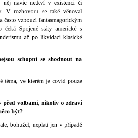
ěj navíc netkví v existenci či
dy. V rozhovoru se také věnoval
la často vzpouzí fantasmagorickým
 čeká Spojené státy americké s
nderismu až po likvidaci klasické
 nejsou schopni se shodnout na
cké téma, ve kterém je covid pouze
y před volbami, nikoliv o zdraví
něco být?
ale, bohužel, neplatí jen v případě