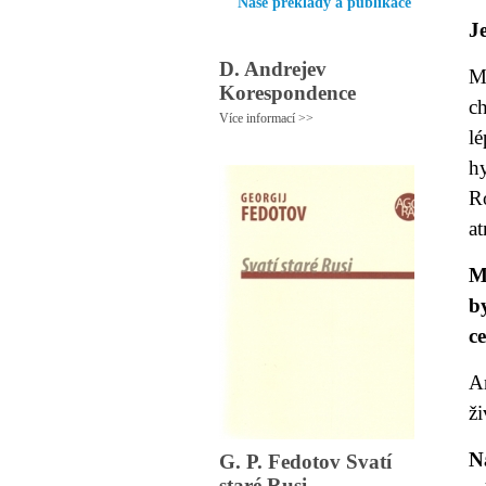
Naše překlady a publikace
J
D. Andrejev
M
Korespondence
c
Více informací >>
lé
h
Ro
a
M
b
c
An
ži
N
G. P. Fedotov Svatí
staré Rusi