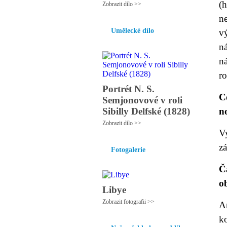
(
Zobrazit dílo >>
n
Umělecké dílo
v
n
n
ro
Portrét N. S.
C
Semjonovové v roli
Sibilly Delfské (1828)
n
Zobrazit dílo >>
V
z
Fotogalerie
Č
o
Libye
Zobrazit fotografii >>
An
k