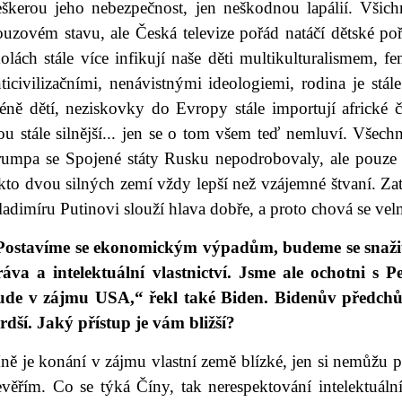
eškerou jeho nebezpečnost, jen neškodnou lapálií. Všic
uzovém stavu, ale Česká televize pořád natáčí dětské poř
kolách stále více infikují naše děti multikulturalismem,
ticivilizačními, nenávistnými ideologiemi, rodina je stál
éně dětí, neziskovky do Evropy stále importují africké
ou stále silnější... jen se o tom všem teď nemluví. Všech
rumpa se Spojené státy Rusku nepodrobovaly, ale pouze
kto dvou silných zemí vždy lepší než vzájemné štvaní. Zat
adimíru Putinovi slouží hlava dobře, a proto chová se vel
Postavíme se ekonomickým výpadům, budeme se snažit 
ráva a intelektuální vlastnictví. Jsme ale ochotni s 
ude v zájmu USA,“ řekl také Biden. Bidenův předc
rdší. Jaký přístup je vám bližší?
ně je konání v zájmu vlastní země blízké, jen si nemůžu 
evěřím. Co se týká Číny, tak nerespektování intelektuáln