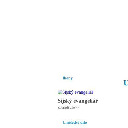
Vzrůst mravnosti a
nezbytnou podmínk
společnosti.
Úvod
Ikony
Hesychasmus
Umění
Ikony
U
Sijský evangeliář
Zobrazit dílo >>
Umělecké dílo