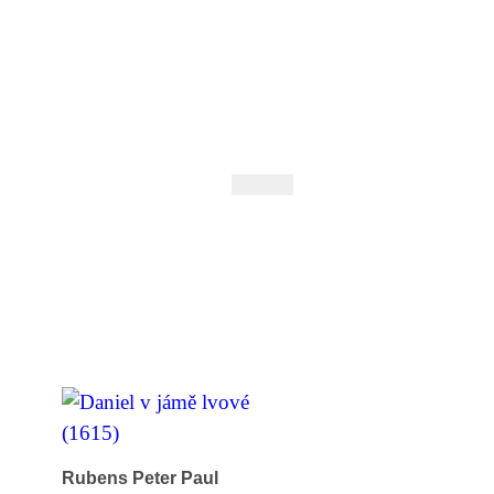
 Andrejev
Fond Daniila Andrejeva
oručujeme
Naše knihovna
Rubens Peter Paul