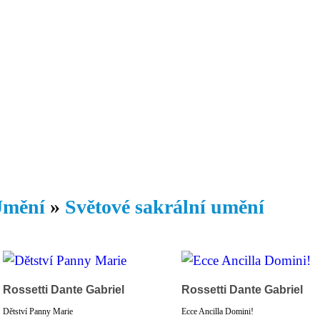
Daniil
 morálky je
ou rozvoje
Knihovna
Hudba
Fotogalerie
Videogalerie
Témata
Dop
mění
»
Světové sakrální umění
Rossetti Dante Gabriel
Rossetti Dante Gabriel
Dětství Panny Marie
Ecce Ancilla Domini!