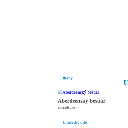
Vzrůst mravnosti a
nezbytnou podmínk
společnosti.
Úvod
Ikony
Hesychasmus
Umění
Ikony
U
Aberdeenský bestiář
Zobrazit dílo >>
Umělecké dílo