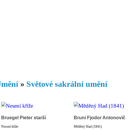
Daniil
 morálky je
ou rozvoje
Knihovna
Hudba
Fotogalerie
Videogalerie
Témata
Dop
mění
»
Světové sakrální umění
Bruegel Pieter starší
Bruni Fjodor Antonovič
Nesení kříže
Měděný Had (1841)