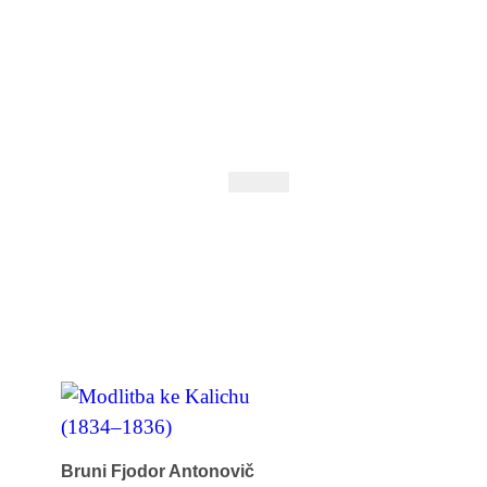
 Andrejev
Fond Daniila Andrejeva
oručujeme
Naše knihovna
Bruni Fjodor Antonovič