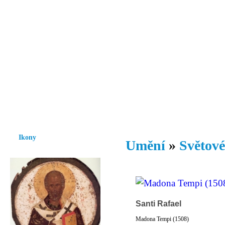
Vzrůst mravnosti a morálky je
nezbytnou podmínkou rozvoje
společnosti.
Úvod
Ikony
Hesychasmus
Umění
Knihovna
Hudba
Fot
Ikony
Umění
»
Světové
Santi Rafael
Madona Tempi (1508)