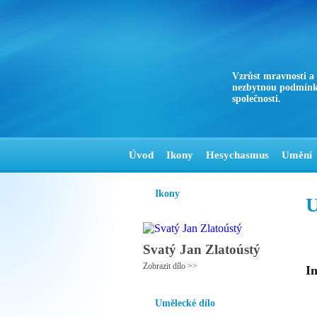
Vzrůst mravnosti a
nezbytnou podmínk
společnosti.
Úvod
Ikony
Hesychasmus
Umění
Ikony
U
Svatý Jan Zlatoústý
Zobrazit dílo >>
In
Umělecké dílo