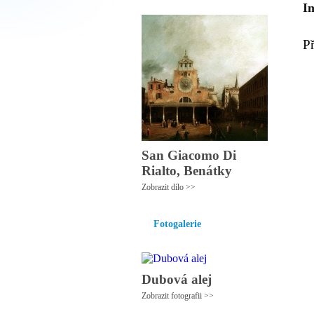
I
P
San Giacomo Di
Rialto, Benátky
Zobrazit dílo >>
Fotogalerie
Dubová alej
Zobrazit fotografii >>