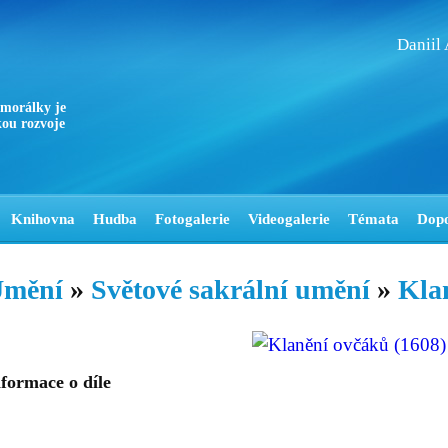
Daniil
 morálky je
ou rozvoje
Knihovna
Hudba
Fotogalerie
Videogalerie
Témata
Dop
mění
»
Světové sakrální umění
»
Kla
formace o díle