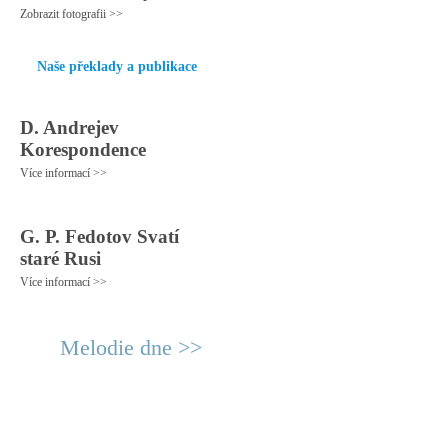
Zobrazit fotografii >>
Naše překlady a publikace
D. Andrejev
Korespondence
Více informací >>
G. P. Fedotov Svatí
staré Rusi
Více informací >>
Melodie dne >>
© 2011 Rodon.CZ
Hlavní stránka
|
Knihovna
|
Uměn