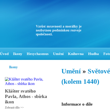
Vzrůst mravnosti a morálky je
nezbytnou podmínkou rozvoje
společnosti.
Úvod
Ikony
Hesychasmus
Umění
Knihovna
Hudba
Fot
Ikony
Umění
»
Světové
(kolem 1440)
Klášter svatého
Pavla, Athos - sbírka
ikon
Informace o díle
Zobrazit dílo >>