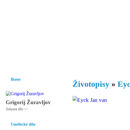
Vzrůst mravnosti a morálky je
nezbytnou podmínkou rozvoje
společnosti.
Úvod
Ikony
Hesychasmus
Umění
Knihovna
Hudba
Fot
Ikony
Životopisy
»
Eyc
Grigorij Žuravljov
Zobrazit dílo >>
Umělecké dílo