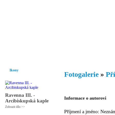
Vzrůst mravnosti a morálky je
nezbytnou podmínkou rozvoje
společnosti.
Úvod
Ikony
Hesychasmus
Umění
Knihovna
Hudba
Fot
Ikony
Fotogalerie
»
Př
Ravenna III. -
Informace o autorovi
Arcibiskupská kaple
Zobrazit dílo >>
Příjmení a jméno: Nezná