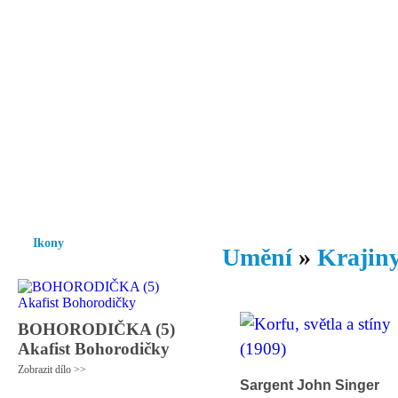
Vzrůst mravnosti a morálky je
nezbytnou podmínkou rozvoje
společnosti.
Úvod
Ikony
Hesychasmus
Umění
Knihovna
Hudba
Fot
Ikony
Umění
»
Krajiny
BOHORODIČKA (5)
Akafist Bohorodičky
Zobrazit dílo >>
Sargent John Singer