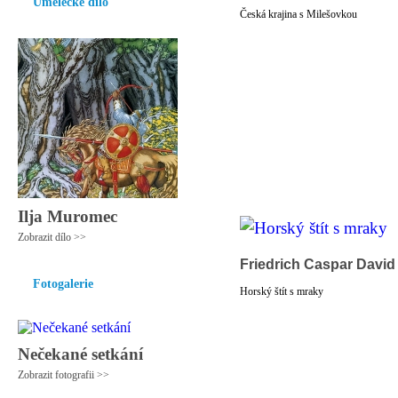
Umělecké dílo
Česká krajina s Milešovkou
Ilja Muromec
Zobrazit dílo >>
Friedrich Caspar David
Fotogalerie
Horský štít s mraky
Nečekané setkání
Zobrazit fotografii >>