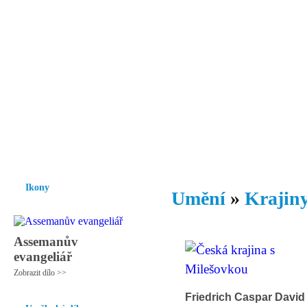
Vzrůst mravnosti a morálky je
nezbytnou podmínkou rozvoje
společnosti.
Úvod
Ikony
Hesychasmus
Umění
Knihovna
Hudba
Fot
Ikony
Umění
»
Krajiny
Assemanův
evangeliář
Zobrazit dílo >>
Friedrich Caspar David