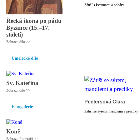
Zátiší s květinami a poháry
Řecká ikona po pádu
Byzance (15.–17.
století)
Zobrazit dílo >>
Umělecké dílo
Sv. Kateřina
Zobrazit dílo >>
Peetersová Clara
Fotogalerie
Zátiší se sýrem, mandlemi a preclíky
Koně
Zobrazit fotografii >>