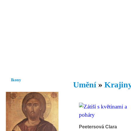
Vzrůst mravnosti a morálky je
nezbytnou podmínkou rozvoje
společnosti.
Úvod
Ikony
Hesychasmus
Umění
Knihovna
Hudba
Fot
Ikony
Umění
»
Krajiny
Peetersová Clara