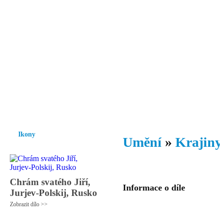
Vzrůst mravnosti a morálky je
nezbytnou podmínkou rozvoje
společnosti.
Úvod
Ikony
Hesychasmus
Umění
Knihovna
Hudba
Fot
Ikony
Umění
»
Krajiny
Chrám svatého Jiří,
Informace o díle
Jurjev-Polskij, Rusko
Zobrazit dílo >>