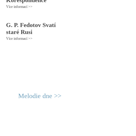
Korespondence
Více informací >>
G. P. Fedotov Svatí
staré Rusi
Více informací >>
Melodie dne >>
© 2011 Rodon.CZ
Hlavní stránka
|
Knihovna
|
Uměn
Všechna práva vyhrazena
Podmínky užití
|
Mapa stránek
|
Kont