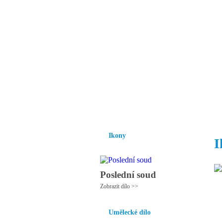
Vzrůst mravnosti a
nezbytnou podmínk
společnosti.
Úvod
Ikony
Hesychasmus
Umění
Ikony
I
Poslední soud
Zobrazit dílo >>
Umělecké dílo