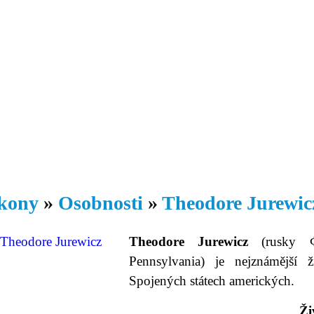
Daniil
 morálky je
ou rozvoje
Knihovna
Hudba
Fotogalerie
Videogalerie
Témata
Dop
kony
»
Osobnosti
»
Theodore Jurewic
Theodore Jurewicz
(rusky Ф
Pennsylvania) je nejznámější ž
Spojených státech amerických.
Ži