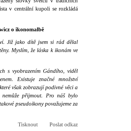
razeny stovky světců v tradičních
sta v centrální kupoli se rozkládá
wicz o ikonomalbě
ví. Již jako dítě jsem si rád dělal
stěny. Myslím, že láska k ikonám ve
ách s vyobrazením Gándího, viděl
enem. Existuje značné množství
které však zobrazují podivné věci a
o nemůže přijmout. Pro náš bylo
o takové pseudoikony považujeme za
Tisknout
Poslat odkaz