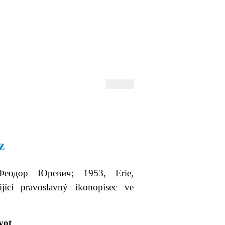
 Andrejev
Fond Daniila Andrejeva
oručujeme
Naše knihovna
z
еодор Юревич; 1953, Erie,
ijící pravoslavný ikonopisec ve
vot