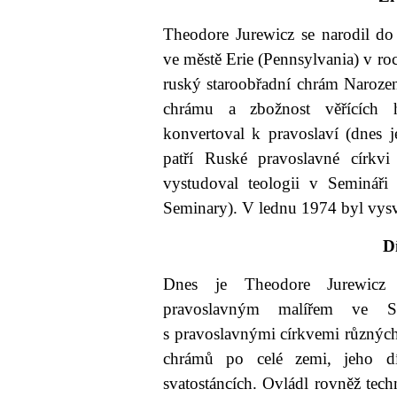
Theodore Jurewicz se narodil do
ve městě Erie (Pennsylvania) v ro
ruský staroobřadní chrám Naroze
chrámu a zbožnost věřících h
konvertoval k pravoslaví (dnes 
patří Ruské pravoslavné církvi 
vystudoval teologii v Semináři
Seminary). V lednu 1974 byl vysv
D
Dnes je Theodore Jurewicz 
pravoslavným malířem ve Spo
s pravoslavnými církvemi různých
chrámů po celé zemi, jeho dí
svatostáncích. Ovládl rovněž tec