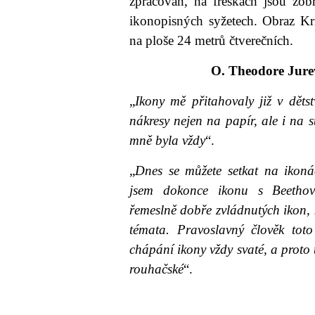
zpracován, na freskách jsou zob
ikonopisných syžetech. Obraz Kri
na ploše 24 metrů čtverečních.
O. Theodore Jure
„
Ikony mě přitahovaly již v dětst
nákresy nejen na papír, ale i na 
mně byla vždy
“.
„
Dnes se můžete setkat na ikon
jsem dokonce ikonu s Beethov
řemeslně dobře zvládnutých ikon, 
témata. Pravoslavný člověk tot
chápání ikony vždy svaté, a prot
rouhačské
“.