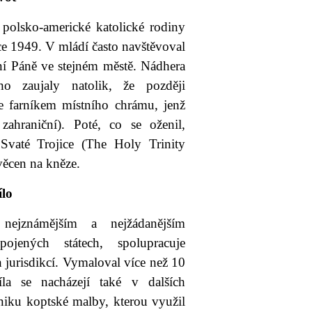
 polsko-americké katolické rodiny
ce 1949. V mládí často navštěvoval
ní Páně ve stejném městě. Nádhera
o zaujaly natolik, že později
je farníkem místního chrámu, jenž
zahraniční). Poté, co se oženil,
 Svaté Trojice (The Holy Trinity
ěcen na kněze.
ílo
nejznámějším a nejžádanějším
jených státech, spolupracuje
 jurisdikcí. Vymaloval více než 10
la se nacházejí také v dalších
hniku koptské malby, kterou využil