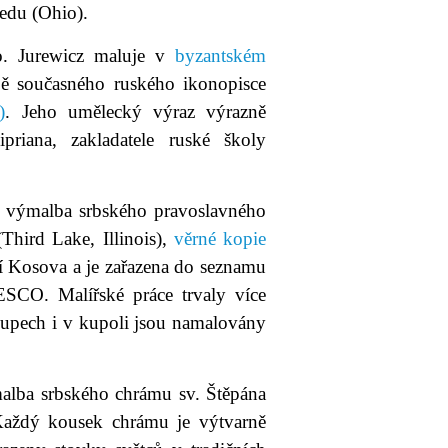
ledu (Ohio).
o. Jurewicz maluje v
byzantském
ě současného ruského ikonopisce
)
. Jeho umělecký výraz výrazně
ipriana, zakladatele ruské školy
ří výmalba srbského pravoslavného
Third Lake, Illinois),
věrné kopie
mí Kosova a je zařazena do seznamu
SCO. Malířské práce trvaly více
sloupech i v kupoli jsou namalovány
lba srbského chrámu sv. Štěpána
 Každý kousek chrámu je výtvarně