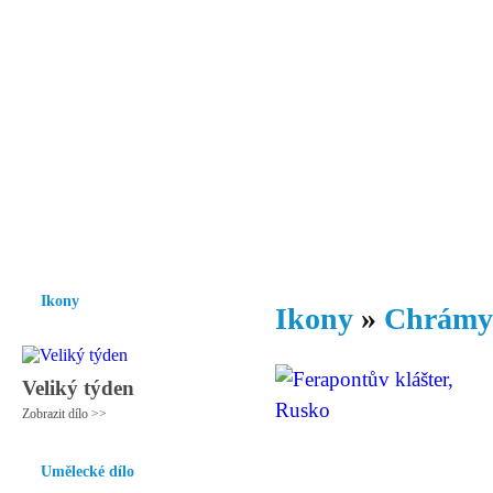
Vzrůst mravnosti a morálky je
nezbytnou podmínkou rozvoje
společnosti.
Úvod
Ikony
Hesychasmus
Umění
Knihovna
Hudba
Fot
Ikony
Ikony
»
Chrámy 
Veliký týden
Zobrazit dílo >>
Umělecké dílo