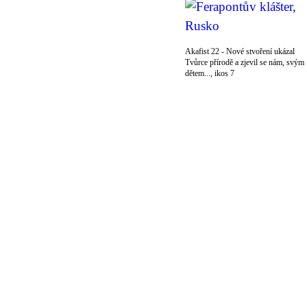
Akafist 22 - Nové stvoření ukázal
Tvůrce přírodě a zjevil se nám, svým
dětem..., ikos 7
© 2011 Rodon.CZ
Hlavní stránka
|
Knihovna
|
Uměn
Všechna práva vyhrazena
Podmínky užití
|
Mapa stránek
|
Kont