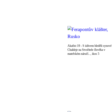
Akafist 19 - S údivem hleděli synové
Chaldeje na Stvořitele člověka v
mateřském náručí..., ikos 5