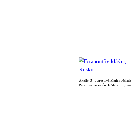
Akafist 3 - Starostlivá Maria spěchala
Pánem ve svém lůně k Alžbětě..., iko