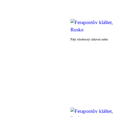
Pátý všeobecný církevní sněm