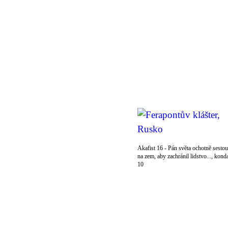
Akafist 16 - Pán světa ochotně sestou
na zem, aby zachránil lidstvo..., kond
10