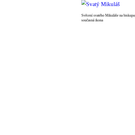
Svěcení svatého Mikuláše na biskupa
současná ikona
© 2011 Rodon.CZ
Hlavní stránka
|
Knihovna
|
Uměn
Všechna práva vyhrazena
Podmínky užití
|
Mapa stránek
|
Kont