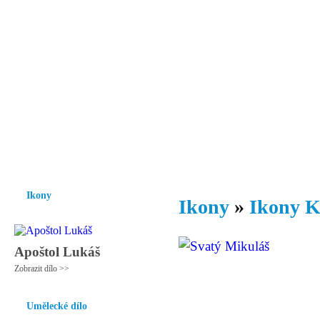
Vzrůst mravnosti a morálky je
nezbytnou podmínkou rozvoje
společnosti.
Úvod
Ikony
Hesychasmus
Umění
Knihovna
Hudba
Fot
Ikony
Ikony
»
Ikony K
Apoštol Lukáš
Zobrazit dílo >>
Umělecké dílo