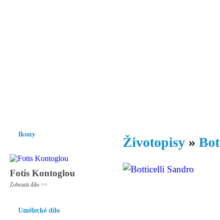
Vzrůst mravnosti a morálky je
nezbytnou podmínkou rozvoje
společnosti.
Úvod
Ikony
Hesychasmus
Umění
Knihovna
Hudba
Fot
Ikony
Životopisy
»
Bot
Fotis Kontoglou
Zobrazit dílo >>
Umělecké dílo