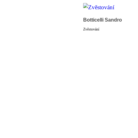
Botticelli Sandro
Zvěstování
© 2011 Rodon.CZ
Hlavní stránka
|
Knihovna
|
Uměn
Všechna práva vyhrazena
Podmínky užití
|
Mapa stránek
|
Kont