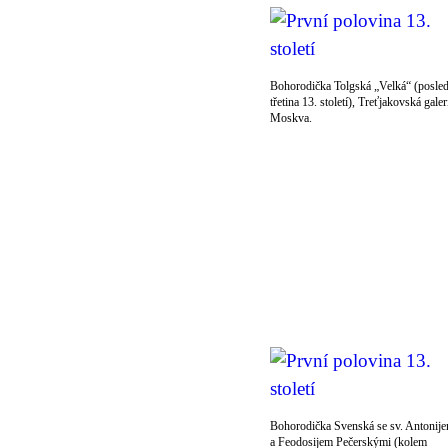
Bohorodička Tolgská „Velká“ (posled
třetina 13. století), Treťjakovská galer
Moskva.
Bohorodička Svenská se sv. Antonij
a Feodosijem Pečerskými (kolem