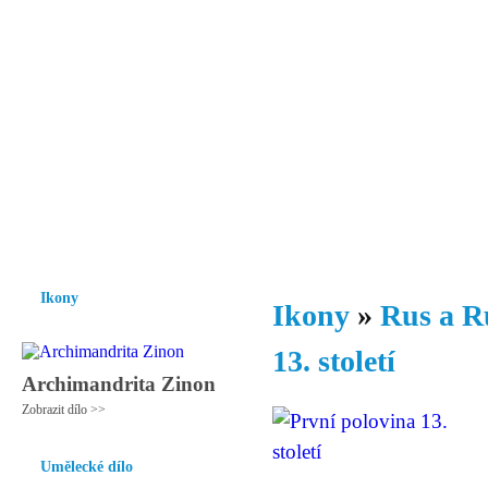
Vzrůst mravnosti a morálky je
nezbytnou podmínkou rozvoje
společnosti.
Úvod
Ikony
Hesychasmus
Umění
Knihovna
Hudba
Fot
Ikony
Ikony
»
Rus a R
13. století
Archimandrita Zinon
Zobrazit dílo >>
Umělecké dílo