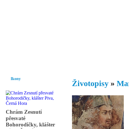
Vzrůst mravnosti a morálky je
nezbytnou podmínkou rozvoje
společnosti.
Úvod
Ikony
Hesychasmus
Umění
Knihovna
Hudba
Fot
Ikony
Životopisy
»
Mar
Chrám Zesnutí
přesvaté
Bohorodičky, klášter