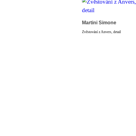
Martini Simone
Zvěstování z Anvers, detail
© 2011 Rodon.CZ
Hlavní stránka
|
Knihovna
|
Uměn
Všechna práva vyhrazena
Podmínky užití
|
Mapa stránek
|
Kont