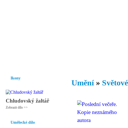
Vzrůst mravnosti a morálky je
nezbytnou podmínkou rozvoje
společnosti.
Úvod
Ikony
Hesychasmus
Umění
Knihovna
Hudba
Fot
Ikony
Umění
»
Světové
Chludovský žaltář
Zobrazit dílo >>
Umělecké dílo