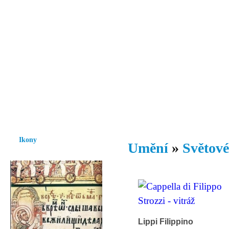
Vzrůst mravnosti a morálky je
nezbytnou podmínkou rozvoje
společnosti.
Úvod
Ikony
Hesychasmus
Umění
Knihovna
Hudba
Fot
Ikony
Umění
»
Světové
Lippi Filippino