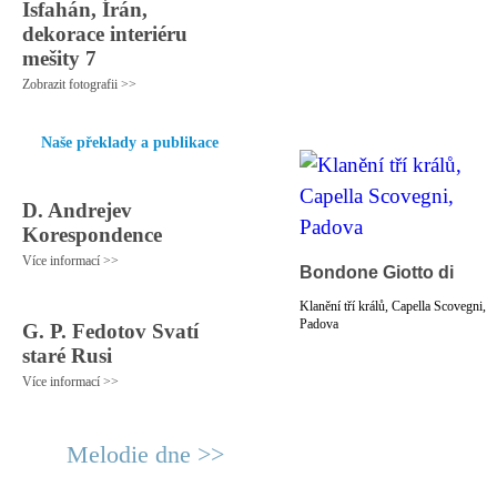
Isfahán, Írán,
dekorace interiéru
mešity 7
Zobrazit fotografii >>
Naše překlady a publikace
D. Andrejev
Korespondence
Více informací >>
Bondone Giotto di
Klanění tří králů, Capella Scovegni,
Padova
G. P. Fedotov Svatí
staré Rusi
Více informací >>
Melodie dne >>