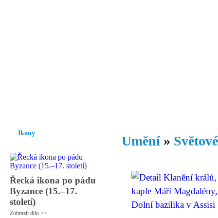
Vzrůst mravnosti a morálky je
nezbytnou podmínkou rozvoje
společnosti.
Úvod
Ikony
Hesychasmus
Umění
Knihovna
Hudba
Fot
Ikony
Umění
»
Světové
Řecká ikona po pádu
Byzance (15.–17.
století)
Zobrazit dílo >>