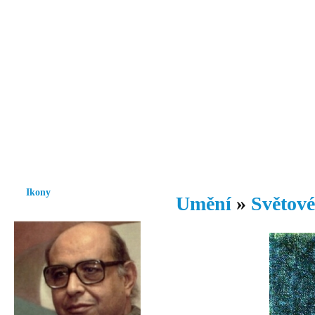
Vzrůst mravnosti a morálky je
nezbytnou podmínkou rozvoje
společnosti.
Úvod
Ikony
Hesychasmus
Umění
Knihovna
Hudba
Fot
Ikony
Umění
»
Světové