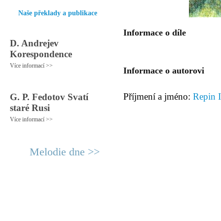
Naše překlady a publikace
Informace o díle
D. Andrejev
Korespondence
Více informací >>
Informace o autorovi
Příjmení a jméno:
Repin I
G. P. Fedotov Svatí
staré Rusi
Více informací >>
Melodie dne >>
© 2011 Rodon.CZ
Hlavní stránka
|
Knihovna
|
Uměn
Všechna práva vyhrazena
Podmínky užití
|
Mapa stránek
|
Kont