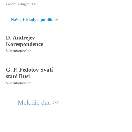
Zobrazit fotografii >>
Naše překlady a publikace
D. Andrejev
Korespondence
Více informací >>
G. P. Fedotov Svatí
staré Rusi
Více informací >>
Melodie dne >>
© 2011 Rodon.CZ
Hlavní stránka
|
Knihovna
|
Uměn