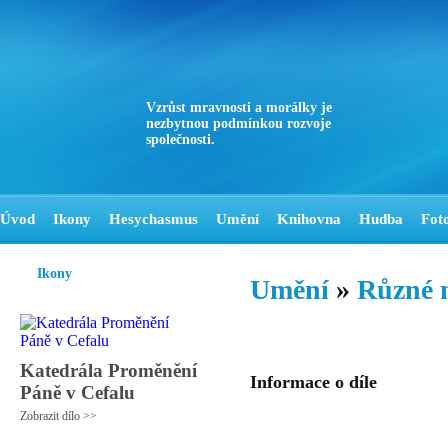
Vzrůst mravnosti a morálky je
nezbytnou podmínkou rozvoje
společnosti.
Úvod
Ikony
Hesychasmus
Umění
Knihovna
Hudba
Fot
Ikony
Umění
»
Různé 
Katedrála Proměnění
Informace o díle
Páně v Cefalu
Zobrazit dílo >>