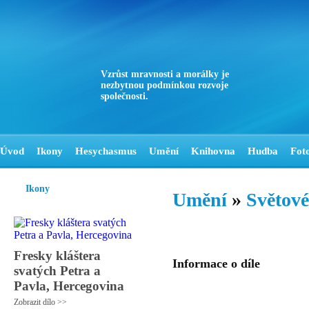
Vzrůst mravnosti a morálky je
nezbytnou podmínkou rozvoje
společnosti.
Úvod
Ikony
Hesychasmus
Umění
Knihovna
Hudba
Fot
Ikony
Umění
»
Světové
Fresky kláštera
Informace o díle
svatých Petra a
Pavla, Hercegovina
Zobrazit dílo >>