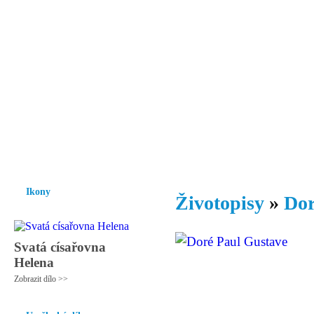
Vzrůst mravnosti a morálky je
nezbytnou podmínkou rozvoje
společnosti.
Úvod
Ikony
Hesychasmus
Umění
Knihovna
Hudba
Fot
Ikony
Životopisy
»
Dor
Svatá císařovna
Helena
Zobrazit dílo >>