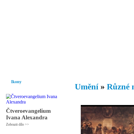
Vzrůst mravnosti a morálky je
nezbytnou podmínkou rozvoje
společnosti.
Úvod
Ikony
Hesychasmus
Umění
Knihovna
Hudba
Fot
Ikony
Umění
»
Různé 
Čtveroevangelium
Ivana Alexandra
Zobrazit dílo >>