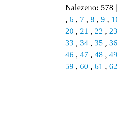
Nalezeno: 578 |
,
6
,
7
,
8
,
9
,
1
20
,
21
,
22
,
2
33
,
34
,
35
,
3
46
,
47
,
48
,
4
59
,
60
,
61
,
6
© 2011 Rodon.CZ
Hlavní stránka
|
Knihovna
|
Uměn
Všechna práva vyhrazena
Podmínky užití
|
Mapa stránek
|
Kont