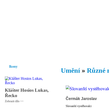
Vzrůst mravnosti a morálky je
nezbytnou podmínkou rozvoje
společnosti.
Úvod
Ikony
Hesychasmus
Umění
Knihovna
Hudba
Fot
Ikony
Umění
»
Různé 
Klášter Hosios Lukas,
Řecko
Čermák Jaroslav
Zobrazit dílo >>
Slovanští vystěhovalci