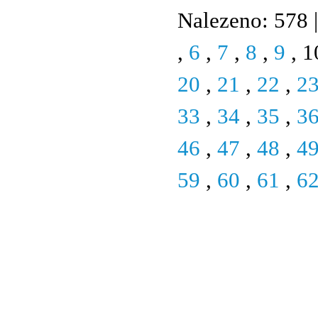
Nalezeno: 578 |
,
6
,
7
,
8
,
9
, 1
20
,
21
,
22
,
2
33
,
34
,
35
,
3
46
,
47
,
48
,
4
59
,
60
,
61
,
6
© 2011 Rodon.CZ
Hlavní stránka
|
Knihovna
|
Uměn
Všechna práva vyhrazena
Podmínky užití
|
Mapa stránek
|
Kont