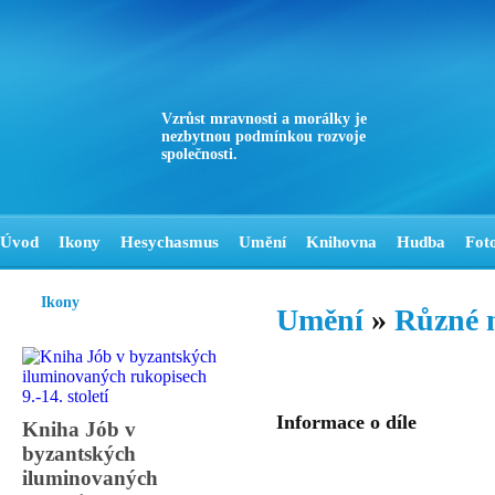
Vzrůst mravnosti a morálky je
nezbytnou podmínkou rozvoje
společnosti.
Úvod
Ikony
Hesychasmus
Umění
Knihovna
Hudba
Fot
Ikony
Umění
»
Různé 
Informace o díle
Kniha Jób v
byzantských
iluminovaných