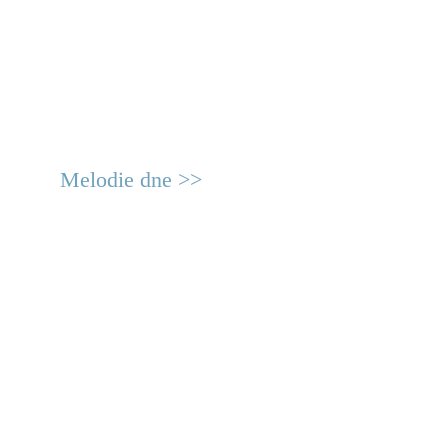
Melodie dne >>
© 2011 Rodon.CZ
Hlavní stránka
|
Knihovna
|
Uměn
Všechna práva vyhrazena
Podmínky užití
|
Mapa stránek
|
Kont