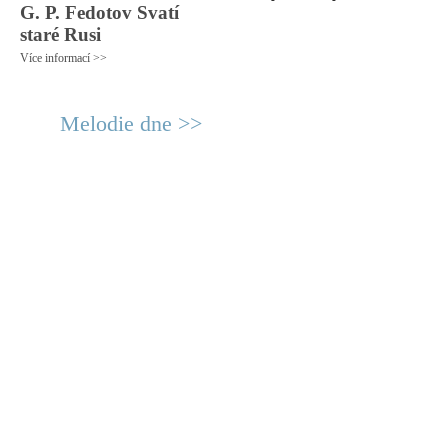
G. P. Fedotov Svatí
staré Rusi
Více informací >>
Melodie dne >>
© 2011 Rodon.CZ
Hlavní stránka
|
Knihovna
|
Uměn
Všechna práva vyhrazena
Podmínky užití
|
Mapa stránek
|
Kont