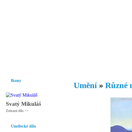
Vzrůst mravnosti a morálky je
nezbytnou podmínkou rozvoje
společnosti.
Úvod
Ikony
Hesychasmus
Umění
Knihovna
Hudba
Fot
Ikony
Umění
»
Různé 
Svatý Mikuláš
Zobrazit dílo >>
Umělecké dílo