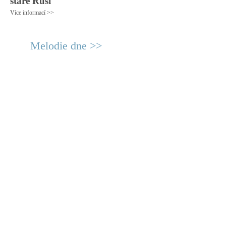
staré Rusi
Více informací >>
Melodie dne >>
© 2011 Rodon.CZ
Hlavní stránka
|
Knihovna
|
Uměn
Všechna práva vyhrazena
Podmínky užití
|
Mapa stránek
|
Kont