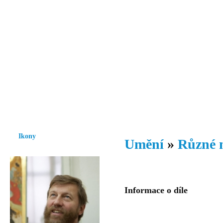
Vzrůst mravnosti a morálky je
nezbytnou podmínkou rozvoje
společnosti.
Úvod
Ikony
Hesychasmus
Umění
Knihovna
Hudba
Fot
Ikony
Umění
»
Různé 
Informace o díle